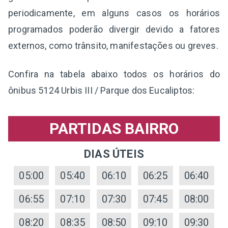
periodicamente, em alguns casos os horários
programados poderão divergir devido a fatores
externos, como trânsito, manifestações ou greves.
Confira na tabela abaixo todos os horários do
ônibus 5124 Urbis III / Parque dos Eucaliptos:
PARTIDAS BAIRRO
DIAS ÚTEIS
05:00
05:40
06:10
06:25
06:40
06:55
07:10
07:30
07:45
08:00
08:20
08:35
08:50
09:10
09:30