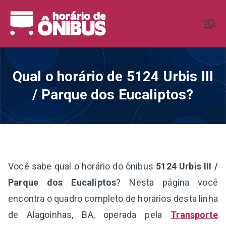
Pular
para
Horário de
Horários de Ônibus de todo o
o
Brasil
conteúdo
Ônibus BR
Qual o horário de 5124 Urbis III
/ Parque dos Eucaliptos?
Você sabe qual o horário do ônibus
5124 Urbis III /
Parque dos Eucaliptos
? Nesta página você
encontra o quadro completo de horários desta linha
de Alagoinhas, BA, operada pela
Transporte