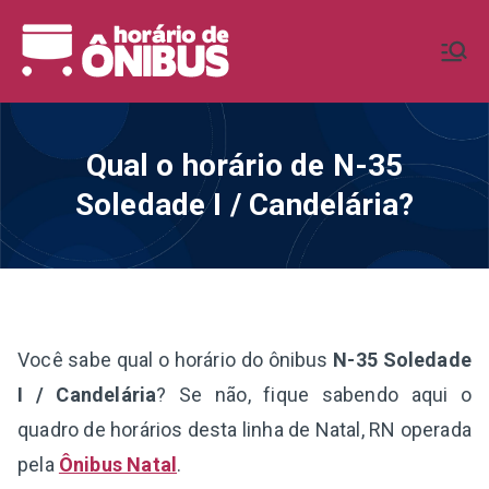
Pular
para
Horário de
Horários de Ônibus de todo o
o
Brasil
conteúdo
Ônibus BR
Qual o horário de N-35
Soledade I / Candelária?
Você sabe qual o horário do ônibus
N-35 Soledade
I / Candelária
? Se não, fique sabendo aqui o
quadro de horários desta linha de Natal, RN operada
pela
Ônibus Natal
.