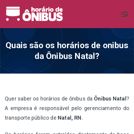
Pular
para
Horário de
Horários de Ônibus de todo o
o
Brasil
conteúdo
Ônibus BR
Quais são os horários de onibus
da Ônibus Natal?
Quer saber os horários de ônibus da
Ônibus Natal
?
A empresa é responsável pelo gerenciamento do
transporte público de
Natal, RN
.