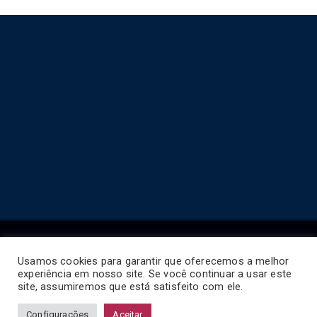
Usamos cookies para garantir que oferecemos a melhor
experiência em nosso site. Se você continuar a usar este
Copyright © 2026
Horário de Ônibus BR
.
site, assumiremos que está satisfeito com ele.
Configurações
Aceitar