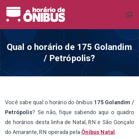
Pular
para
Horário de
Horários de Ônibus de todo o
o
Brasil
conteúdo
Ônibus BR
Qual o horário de 175 Golandim
/ Petrópolis?
Você sabe qual o horário do ônibus
175 Golandim /
Petrópolis
? Se não, fique sabendo aqui o quadro
de horários desta linha de Natal, RN e São Gonçalo
do Amarante, RN operada pela
Ônibus Natal
.