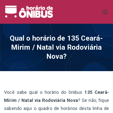
Pular
para
Horário de
Horários de Ônibus de todo o
o
Brasil
conteúdo
Ônibus BR
Qual o horário de 135 Ceará-
Mirim / Natal via Rodoviária
Nova?
Você sabe qual o horário do ônibus
135 Ceará-
Mirim / Natal via Rodoviária Nova
? Se não, fique
sabendo aqui o quadro de horários desta linha de