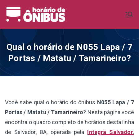
Pular
para
Horário de
Horários de Ônibus de todo o
o
Brasil
conteúdo
Ônibus BR
Qual o horário de N055 Lapa / 7
Portas / Matatu / Tamarineiro?
Você sabe qual o horário do ônibus
N055 Lapa / 7
Portas / Matatu / Tamarineiro
? Nesta página você
encontra o quadro completo de horários desta linha
de Salvador, BA, operada pela
Integra Salvador
,