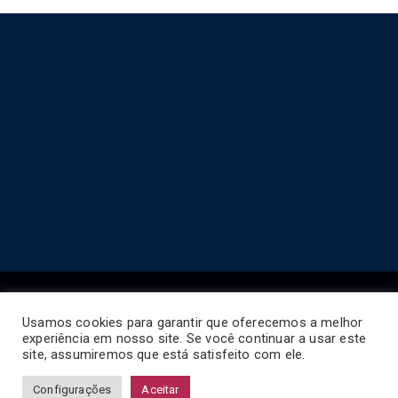
Usamos cookies para garantir que oferecemos a melhor
experiência em nosso site. Se você continuar a usar este
Copyright © 2026
Horário de Ônibus BR
.
site, assumiremos que está satisfeito com ele.
Configurações
Aceitar