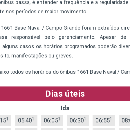
nibus passa, é entender a frequência e a regularidade
nte nos períodos de maior movimento.
ha 1661 Base Naval / Campo Grande foram extraídos dir
esa responsável pelo gerenciamento. Apesar de 
 alguns casos os horários programados poderão diverg
sito, manifestações ou greves.
baixo todos os horários do ônibus 1661 Base Naval / C
Dias úteis
Ida
1
1
1
1
1
:15
05:40
06:05
06:30
06:55
08: