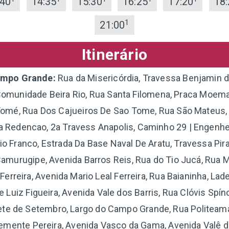
:40
14:35
15:30
16:25
17:20
18:
1
21:00
Itinerário
ampo Grande:
Rua da Misericórdia, Travessa Benjamin 
Comunidade Beira Rio, Rua Santa Filomena, Praca Moem
mé, Rua Dos Cajueiros De Sao Tome, Rua São Mateus, 
a Redencao, 2a Travess Anapolis, Caminho 29 | Engenhe
o Franco, Estrada Da Base Naval De Aratu, Travessa Piraj
amurugipe, Avenida Barros Reis, Rua do Tio Jucá, Rua 
erreira, Avenida Mario Leal Ferreira, Rua Baianinha, Lad
 Luiz Figueira, Avenida Vale dos Barris, Rua Clóvis Spíno
ete de Setembro, Largo do Campo Grande, Rua Politeam
lemente Pereira, Avenida Vasco da Gama, Avenida Valê 