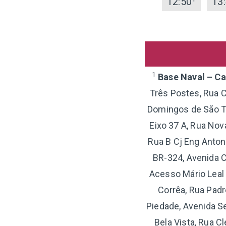
12:50
13
1
Base Naval – C
Três Postes, Rua 
Domingos de São To
Eixo 37 A, Rua Nov
Rua B Cj Eng Antoni
BR-324, Avenida C
Acesso Mário Leal F
Corrêa, Rua Padre
Piedade, Avenida S
Bela Vista, Rua C