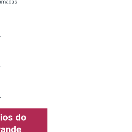
ramadas.
.
.
.
ios do
rande