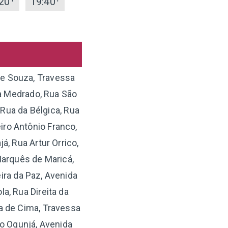
20
19:40
de Souza, Travessa
a Medrado, Rua São
Rua da Bélgica, Rua
iro Antônio Franco,
á, Rua Artur Orrico,
Marquês de Maricá,
eira da Paz, Avenida
la, Rua Direita da
a de Cima, Travessa
do Ogunjá, Avenida