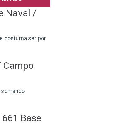
e Naval /
de costuma ser por
 / Campo
, somando
 1661 Base