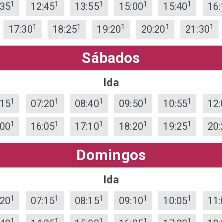
1
1
1
1
1
:35
12:45
13:55
15:00
15:40
16:
1
1
1
1
1
17:30
18:25
19:20
20:20
21:30
Sábados
Ida
1
1
1
1
1
:15
07:20
08:40
09:50
10:55
12:
1
1
1
1
1
:00
16:05
17:10
18:20
19:25
20:
Domingos
Ida
1
1
1
1
1
:20
07:15
08:15
09:10
10:05
11:
1
1
1
1
1