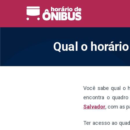
Pular
para
Horário 
Horários de Ônibus de
o
conteúdo
Qual o horári
Você sabe qual o 
encontra o quadro 
Salvador
, com as p
Ter acesso ao quadr