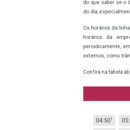
do que saber se o ô
do dia, especialme
Os horários da lin
horários da empr
periodicamente, em
externos, como trân
Confira na tabela a
1
04:50
05