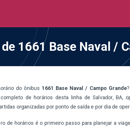
de Ônibus BR
 todo o Brasil
o de 1661 Base Naval /
horário do ônibus
1661 Base Naval / Campo Grande
?
completo de horários desta linha de Salvador, BA, 
artidas organizadas por ponto de saída e por dia de ope
o de horários é o primeiro passo para planejar a via