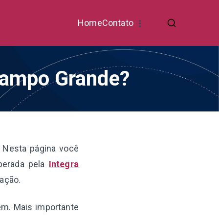
Home
Contato
 Campo Grande?
 Nesta página você
operada pela
Integra
ração.
gem. Mais importante