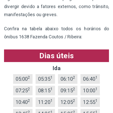
divergir devido a fatores externos, como trânsito,
manifestações ou greves.
Confira na tabela abaixo todos os horários do
ônibus 1638 Fazenda Coutos / Ribeira:
Dias úteis
Ida
2
1
2
1
05:00
05:35
06:10
06:40
2
1
2
1
07:25
08:15
09:15
10:00
2
1
2
1
10:40
11:20
12:05
12:55
2
1
2
1