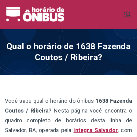
Pular
para
Horário de
Horários de Ônibus de todo o
o
Brasil
conteúdo
Ônibus BR
Qual o horário de 1638 Fazenda
Coutos / Ribeira?
Você sabe qual o horário do ônibus
1638 Fazenda
Coutos / Ribeira
? Nesta página você encontra o
quadro completo de horários desta linha de
Salvador, BA, operada pela
Integra Salvador
, com