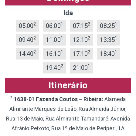
Ida
2
1
2
1
05:00
06:00
07:15
08:25
2
1
2
1
09:40
11:00
12:10
13:35
2
1
2
1
14:40
16:10
17:10
18:40
2
1
19:40
21:00
Itinerário
2
1638-01 Fazenda Coutos – Ribeira:
Alameda
Almirante Marques de Leão, Rua Almeida Júnior,
Rua 13 de Maio, Rua Almirante Tamandaré, Avenida
Afrânio Peixoto, Rua 1º de Maio de Periperi, 1A