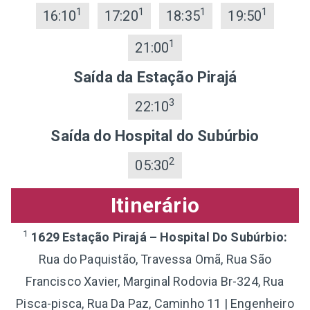
1
1
1
1
16:10
17:20
18:35
19:50
1
21:00
Saída da Estação Pirajá
3
22:10
Saída do Hospital do Subúrbio
2
05:30
Itinerário
1
1629 Estação Pirajá – Hospital Do Subúrbio:
Rua do Paquistão, Travessa Omã, Rua São
Francisco Xavier, Marginal Rodovia Br-324, Rua
Pisca-pisca, Rua Da Paz, Caminho 11 | Engenheiro