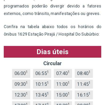
programados poderão divergir devido a fatores
externos, como trânsito, manifestações ou greves.
Confira na tabela abaixo todos os horários do
ônibus 1629 Estação Pirajá / Hospital Do Subúrbio:
Dias úteis
Circular
1
1
1
1
06:00
06:55
07:40
08:40
1
1
1
1
09:30
10:15
11:00
11:45
1
1
1
1
12:30
13:45
15:00
16:15
1
1
1
1