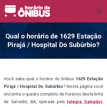
Pular
para
Horário de
Horários de Ônibus de todo o
o
Brasil
conteúdo
Ônibus BR
Qual o horário de 1629 Estação
Pirajá / Hospital Do Subúrbio?
Você sabe qual o horário do ônibus
1629 Estação
Pirajá / Hospital Do Subúrbio
? Nesta página você
encontra o quadro completo de horários desta linha
de Salvador, BA, operada pela
Integra Salvador
,