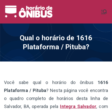
Pular
para
Horário de
Horários de Ônibus de todo o
o
Brasil
conteúdo
Ônibus BR
Qual o horário de 1616
Plataforma / Pituba?
Você sabe qual o horário do ônibus
1616
Plataforma / Pituba
? Nesta página você encontra
o quadro completo de horários desta linha de
Salvador, BA, operada pela
Integra Salvador
, com