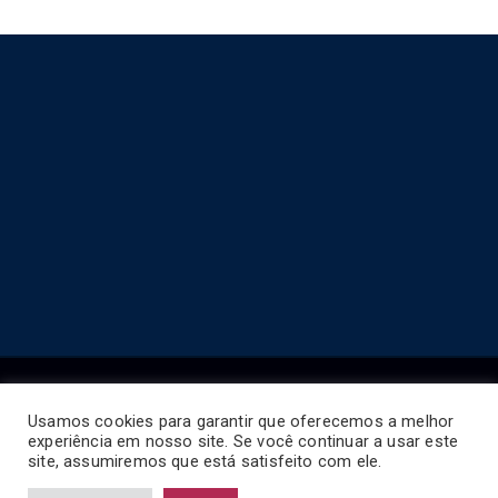
Usamos cookies para garantir que oferecemos a melhor
experiência em nosso site. Se você continuar a usar este
Copyright © 2026
Horário de Ônibus BR
.
site, assumiremos que está satisfeito com ele.