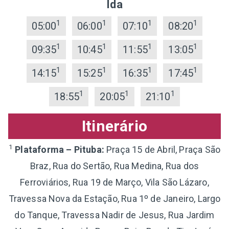
Ida
1
1
1
1
05:00
06:00
07:10
08:20
1
1
1
1
09:35
10:45
11:55
13:05
1
1
1
1
14:15
15:25
16:35
17:45
1
1
1
18:55
20:05
21:10
Itinerário
1
Plataforma – Pituba:
Praça 15 de Abril, Praça São
Braz, Rua do Sertão, Rua Medina, Rua dos
Ferroviários, Rua 19 de Março, Vila São Lázaro,
Travessa Nova da Estação, Rua 1º de Janeiro, Largo
do Tanque, Travessa Nadir de Jesus, Rua Jardim