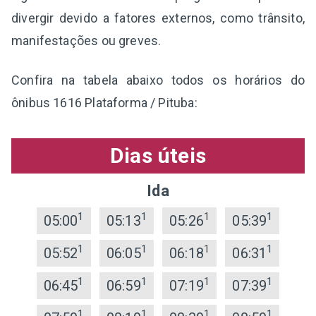
divergir devido a fatores externos, como trânsito,
manifestações ou greves.
Confira na tabela abaixo todos os horários do
ônibus 1616 Plataforma / Pituba:
Dias úteis
Ida
1
1
1
1
05:00
05:13
05:26
05:39
1
1
1
1
05:52
06:05
06:18
06:31
1
1
1
1
06:45
06:59
07:19
07:39
1
1
1
1