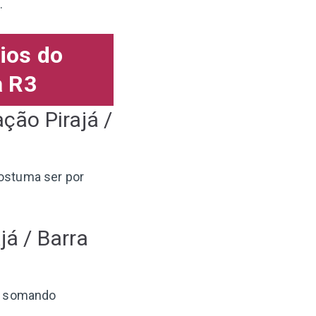
.
ios do
a R3
ção Pirajá /
 costuma ser por
já / Barra
, somando