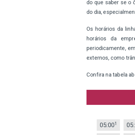
do que saber se o ô
do dia, especialme
Os horários da lin
horários da empr
periodicamente, em
externos, como trân
Confira na tabela ab
1
05:00
05