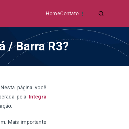
Home
Contato
á / Barra R3?
 Nesta página você
operada pela
Integra
ração.
gem. Mais importante