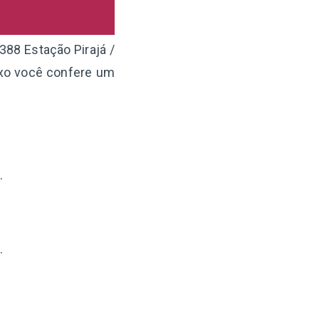
388 Estação Pirajá /
ixo você confere um
.
.