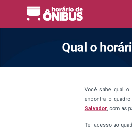
Pular
para
Horário 
Horários de Ônibus de
o
conteúdo
Qual o horár
Você sabe qual o 
encontra o quadro 
Salvador
, com as p
Ter acesso ao quadr