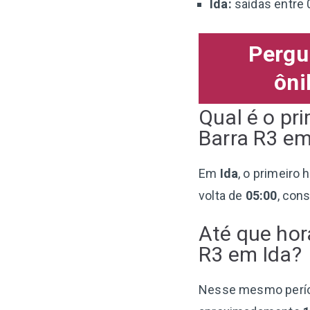
Ida:
saídas entre 
Pergu
ôni
Qual é o pr
Barra R3 em
Em
Ida
, o primeiro 
volta de
05:00
, con
Até que hor
R3 em Ida?
Nesse mesmo perí