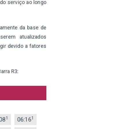
 do serviço ao longo
etamente da base de
serem atualizados
ir devido a fatores
Barra R3:
1
1
08
06:16