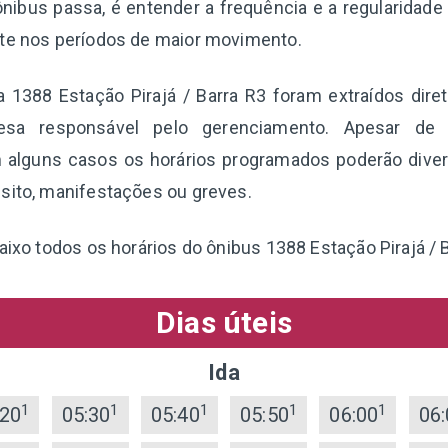
nibus passa, é entender a frequência e a regularidade
nte nos períodos de maior movimento.
ha 1388 Estação Pirajá / Barra R3 foram extraídos dir
esa responsável pelo gerenciamento. Apesar de 
 alguns casos os horários programados poderão diverg
sito, manifestações ou greves.
aixo todos os horários do ônibus 1388 Estação Pirajá / 
Dias úteis
Ida
1
1
1
1
1
:20
05:30
05:40
05:50
06:00
06: