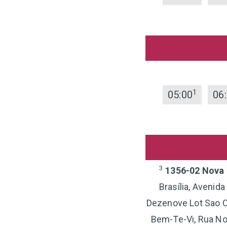
1
05:00
06
3
1356-02 Nova B
Brasília, Avenid
Dezenove Lot Sao Cr
Bem-Te-Vi, Rua Nov