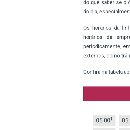
do que saber se o ô
do dia, especialme
Os horários da lin
horários da empr
periodicamente, em
externos, como trân
Confira na tabela ab
1
05:00
05