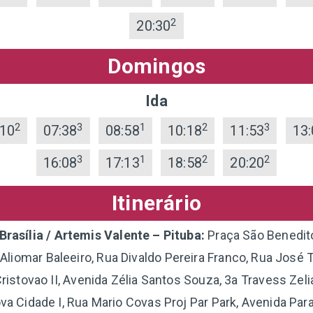
2
20:30
Domingos
Ida
2
3
1
2
3
:10
07:38
08:58
10:18
11:53
13:
3
1
2
2
16:08
17:13
18:58
20:20
Itinerário
rasília / Artemis Valente – Pituba:
Praça São Benedit
a Aliomar Baleeiro, Rua Divaldo Pereira Franco, Rua José 
istovao II, Avenida Zélia Santos Souza, 3a Travess Zel
a Cidade I, Rua Mario Covas Proj Par Park, Avenida Paral