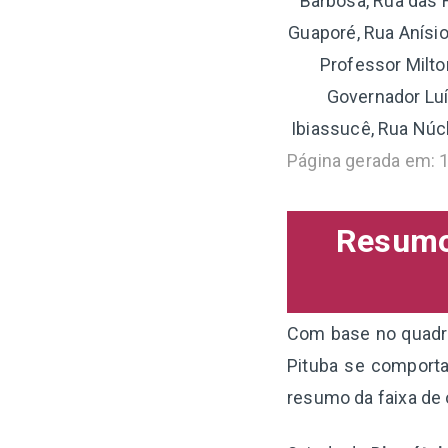
Barbosa, Rua das H
Guaporé, Rua Anísi
Professor Milto
Governador Luís
Ibiassucê, Rua Núcl
Página gerada em: 
Resumo 
Com base no quadro 
Pituba se comporta
resumo da faixa de