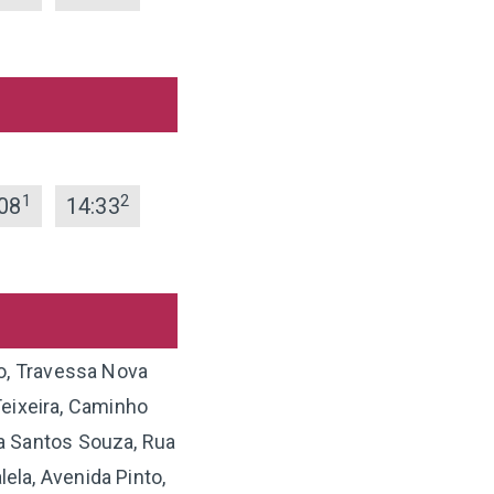
1
2
08
14:33
o, Travessa Nova
Teixeira, Caminho
ia Santos Souza, Rua
ela, Avenida Pinto,