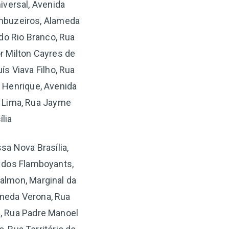
iversal, Avenida
Umbuzeiros, Alameda
 do Rio Branco, Rua
or Milton Cayres de
s Viava Filho, Rua
a Henrique, Avenida
a Lima, Rua Jayme
lia
sa Nova Brasília,
a dos Flamboyants,
Calmon, Marginal da
ameda Verona, Rua
u, Rua Padre Manoel