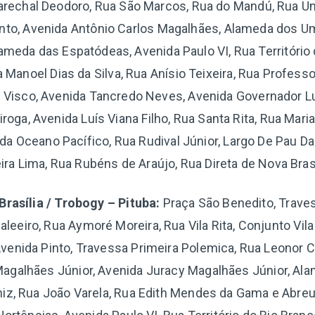
arechal Deodoro, Rua São Marcos, Rua do Mandú, Rua Un
Pinto, Avenida Antônio Carlos Magalhães, Alameda dos 
ameda das Espatódeas, Avenida Paulo VI, Rua Território
 Manoel Dias da Silva, Rua Anísio Teixeira, Rua Profess
n Visco, Avenida Tancredo Neves, Avenida Governador Luí
roga, Avenida Luís Viana Filho, Rua Santa Rita, Rua Mari
ida Oceano Pacífico, Rua Rudival Júnior, Largo De Pau D
eira Lima, Rua Rubéns de Araújo, Rua Direta de Nova Brasí
rasília / Trobogy – Pituba:
Praça São Benedito, Traves
aleeiro, Rua Aymoré Moreira, Rua Vila Rita, Conjunto Vil
Avenida Pinto, Travessa Primeira Polemica, Rua Leonor 
agalhães Júnior, Avenida Juracy Magalhães Júnior, Al
iniz, Rua João Varela, Rua Edith Mendes da Gama e Abre