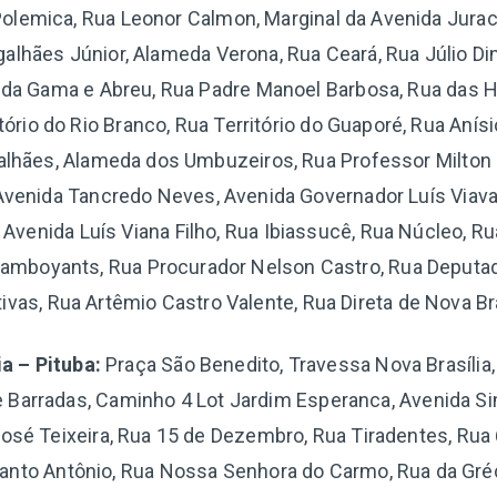
Polemica, Rua Leonor Calmon, Marginal da Avenida Jurac
lhães Júnior, Alameda Verona, Rua Ceará, Rua Júlio Din
da Gama e Abreu, Rua Padre Manoel Barbosa, Rua das H
itório do Rio Branco, Rua Território do Guaporé, Rua Anísi
lhães, Alameda dos Umbuzeiros, Rua Professor Milton 
Avenida Tancredo Neves, Avenida Governador Luís Viava 
 Avenida Luís Viana Filho, Rua Ibiassucê, Rua Núcleo, R
lamboyants, Rua Procurador Nelson Castro, Rua Deputad
tivas, Rua Artêmio Castro Valente, Rua Direta de Nova Bra
ia – Pituba:
Praça São Benedito, Travessa Nova Brasília,
 Barradas, Caminho 4 Lot Jardim Esperanca, Avenida S
osé Teixeira, Rua 15 de Dezembro, Rua Tiradentes, Rua 
 Santo Antônio, Rua Nossa Senhora do Carmo, Rua da Gréc