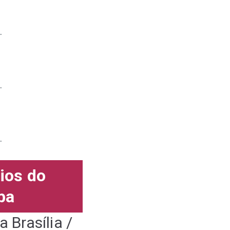
.
.
.
ios do
ba
 Brasília /