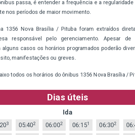
nibus passa, é entender a frequência e a regularidade
nte nos períodos de maior movimento.
ha 1356 Nova Brasília / Pituba foram extraídos dir
esa responsável pelo gerenciamento. Apesar de 
 alguns casos os horários programados poderão diverg
sito, manifestações ou greves.
aixo todos os horários do ônibus 1356 Nova Brasília / Pi
Dias úteis
Ida
3
2
2
1
2
:20
05:40
06:00
06:15
06:30
06: