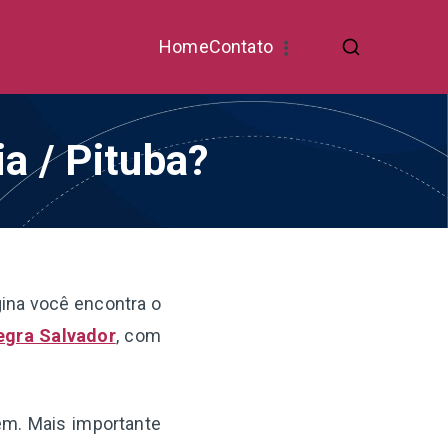
Home
Contato
ia / Pituba?
ina você encontra o
egra Salvador
, com
gem. Mais importante