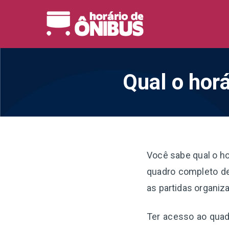
Pular
para
Horário 
Horários de Ônibus de
o
conteúdo
Qual o horá
Você sabe qual o ho
quadro completo de 
as partidas organiz
Ter acesso ao quadr