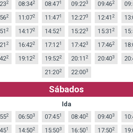
2
2
1
3
2
:23
08:34
08:47
09:22
09:46
09:
2
2
1
3
2
:56
11:07
11:47
12:27
12:41
13:
2
2
1
3
2
:51
14:17
14:52
15:22
15:31
15:
2
2
1
3
2
:21
16:42
17:12
17:42
17:46
18:
2
2
2
2
3
:42
19:12
19:52
20:11
20:40
20:
2
3
21:20
22:00
Sábados
Ida
2
3
1
2
3
:55
06:50
07:45
08:40
09:40
10:
1
2
3
1
2
:45
14:50
15:50
16:50
17:50
19: