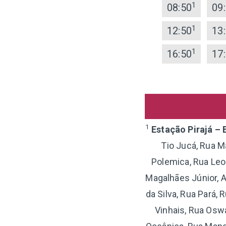
1
08:50
09
1
12:50
13
1
16:50
17
1
Estação Pirajá – 
Tio Jucá, Rua M
Polemica, Rua Leo
Magalhães Júnior, 
da Silva, Rua Pará, 
Vinhais, Rua Osw