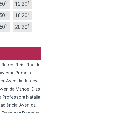
1
1
50
12:20
1
1
50
16:20
1
1
50
20:20
 Barros Reis, Rua do
ravessa Primeira
or, Avenida Juracy
Avenida Manoel Dias
ua Professora Natália
aciência, Avenida