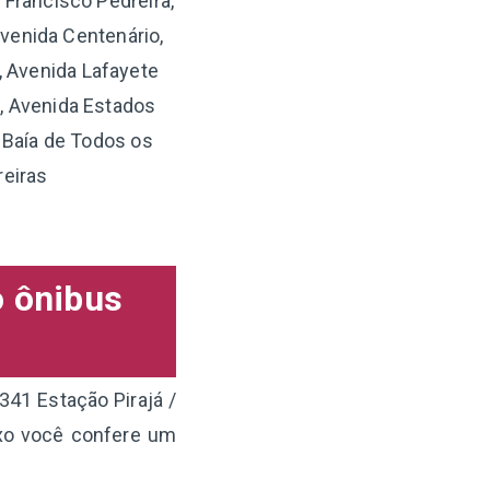
Francisco Pedreira,
venida Centenário,
, Avenida Lafayete
, Avenida Estados
 Baía de Todos os
reiras
o ônibus
341 Estação Pirajá /
ixo você confere um