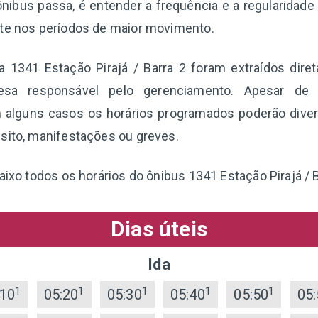
nibus passa, é entender a frequência e a regularidade
nte nos períodos de maior movimento.
ha 1341 Estação Pirajá / Barra 2 foram extraídos dir
esa responsável pelo gerenciamento. Apesar de 
 alguns casos os horários programados poderão diverg
sito, manifestações ou greves.
aixo todos os horários do ônibus 1341 Estação Pirajá / B
Dias úteis
Ida
1
1
1
1
1
:10
05:20
05:30
05:40
05:50
05: