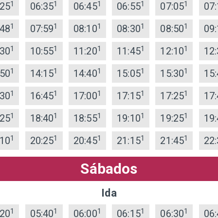
1
1
1
1
1
:25
06:35
06:45
06:55
07:05
07:
1
1
1
1
1
:48
07:59
08:10
08:30
08:50
09:
1
1
1
1
1
:30
10:55
11:20
11:45
12:10
12:
1
1
1
1
1
:50
14:15
14:40
15:05
15:30
15:
1
1
1
1
1
:30
16:45
17:00
17:15
17:25
17:
1
1
1
1
1
:25
18:40
18:55
19:10
19:25
19:
1
1
1
1
1
:10
20:25
20:45
21:15
21:45
22:
Sábados
Ida
1
1
1
1
1
:20
05:40
06:00
06:15
06:30
06: