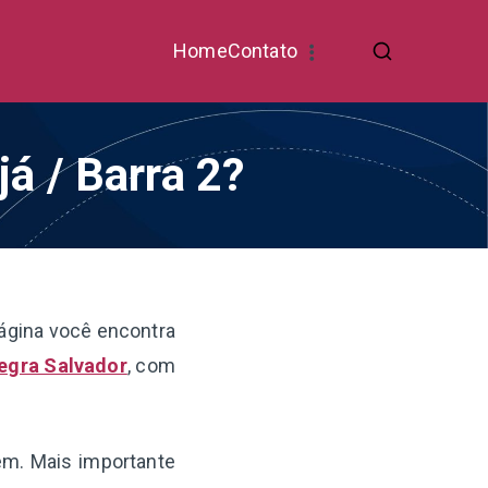
Home
Contato
já / Barra 2?
ágina você encontra
tegra Salvador
, com
gem. Mais importante