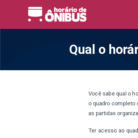
Pular
para
Horário 
Horários de Ônibus de
o
conteúdo
Qual o horár
Você sabe qual o ho
o quadro completo d
as partidas organiz
Ter acesso ao quadr