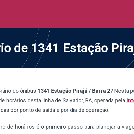
de Ônibus BR
 todo o Brasil
io de 1341 Estação Pira
rário do ônibus
1341 Estação Pirajá / Barra 2
? Nesta p
e horários desta linha de Salvador, BA, operada pela
In
adas por ponto de saída e por dia de operação.
o de horários é o primeiro passo para planejar a via