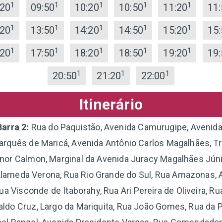
1
1
1
1
1
:20
09:50
10:20
10:50
11:20
11:
1
1
1
1
1
:20
13:50
14:20
14:50
15:20
15:
1
1
1
1
1
:20
17:50
18:20
18:50
19:20
19:
1
1
1
20:50
21:20
22:00
Itinerário
Barra 2:
Rua do Paquistão, Avenida Camurugipe, Avenida
arquês de Maricá, Avenida Antônio Carlos Magalhães, T
nor Calmon, Marginal da Avenida Juracy Magalhães Júni
Alameda Verona, Rua Rio Grande do Sul, Rua Amazonas, 
Rua Visconde de Itaborahy, Rua Ari Pereira de Oliveira, R
aldo Cruz, Largo da Mariquita, Rua João Gomes, Rua da P