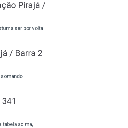
ção Pirajá /
ostuma ser por volta
já / Barra 2
, somando
 1341
a tabela acima,