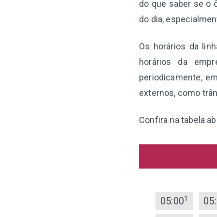
do que saber se o ô
do dia, especialme
Os horários da lin
horários da empr
periodicamente, em
externos, como trân
Confira na tabela ab
1
05:00
05