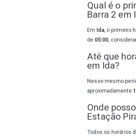
Qual é o pr
Barra 2 em 
Em
Ida
, o primeiro 
de
05:00
, consider
Até que hor
em Ida?
Nesse mesmo perí
aproximadamente
Onde posso 
Estação Pira
Todos os horários da