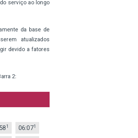
 do serviço ao longo
etamente da base de
serem atualizados
ir devido a fatores
arra 2:
1
1
58
06:07