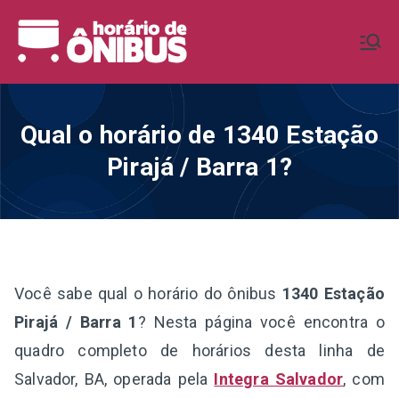
Pular
para
Horário de
Horários de Ônibus de todo o
o
Brasil
conteúdo
Ônibus BR
Qual o horário de 1340 Estação
Pirajá / Barra 1?
Você sabe qual o horário do ônibus
1340 Estação
Pirajá / Barra 1
? Nesta página você encontra o
quadro completo de horários desta linha de
Salvador, BA, operada pela
Integra Salvador
, com