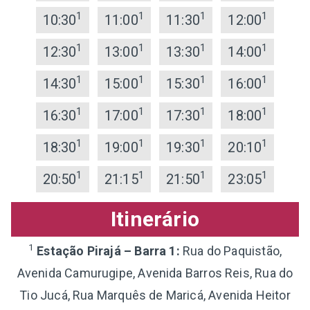
1
1
1
1
10:30
11:00
11:30
12:00
1
1
1
1
12:30
13:00
13:30
14:00
1
1
1
1
14:30
15:00
15:30
16:00
1
1
1
1
16:30
17:00
17:30
18:00
1
1
1
1
18:30
19:00
19:30
20:10
1
1
1
1
20:50
21:15
21:50
23:05
Itinerário
1
Estação Pirajá – Barra 1:
Rua do Paquistão,
Avenida Camurugipe, Avenida Barros Reis, Rua do
Tio Jucá, Rua Marquês de Maricá, Avenida Heitor