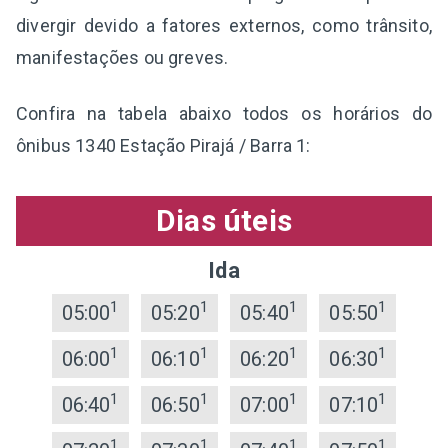
divergir devido a fatores externos, como trânsito,
manifestações ou greves.
Confira na tabela abaixo todos os horários do
ônibus 1340 Estação Pirajá / Barra 1:
Dias úteis
Ida
1
1
1
1
05:00
05:20
05:40
05:50
1
1
1
1
06:00
06:10
06:20
06:30
1
1
1
1
06:40
06:50
07:00
07:10
1
1
1
1