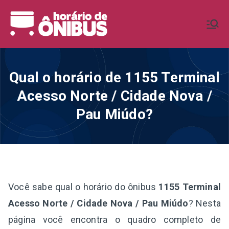
Pular
para
Horário de
Horários de Ônibus de todo o
o
Brasil
conteúdo
Ônibus BR
Qual o horário de 1155 Terminal
Acesso Norte / Cidade Nova /
Pau Miúdo?
Você sabe qual o horário do ônibus
1155 Terminal
Acesso Norte / Cidade Nova / Pau Miúdo
? Nesta
página você encontra o quadro completo de