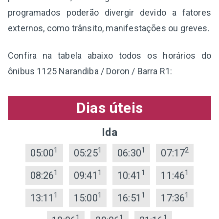
programados poderão divergir devido a fatores
externos, como trânsito, manifestações ou greves.
Confira na tabela abaixo todos os horários do
ônibus 1125 Narandiba / Doron / Barra R1:
Dias úteis
Ida
1
1
1
2
05:00
05:25
06:30
07:17
1
1
1
1
08:26
09:41
10:41
11:46
1
1
1
1
13:11
15:00
16:51
17:36
1
1
1