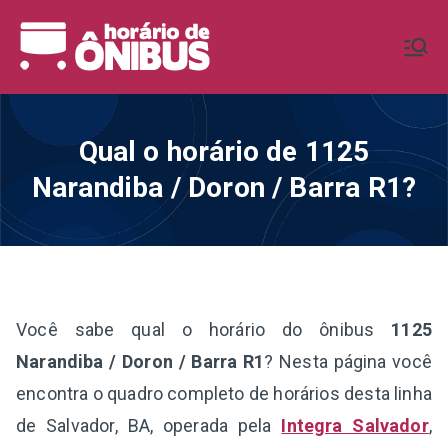
Pular
para
Horário de
Horários de Ônibus de todo o
o
Brasil
conteúdo
Ônibus BR
Qual o horário de 1125
Narandiba / Doron / Barra R1?
Você sabe qual o horário do ônibus
1125
Narandiba / Doron / Barra R1
? Nesta página você
encontra o quadro completo de horários desta linha
de Salvador, BA, operada pela
Integra Salvador
,