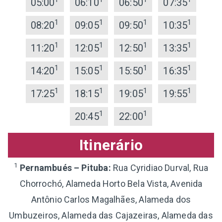
05:00
06:10
06:50
07:35
1
1
1
1
08:20
09:05
09:50
10:35
1
1
1
1
11:20
12:05
12:50
13:35
1
1
1
1
14:20
15:05
15:50
16:35
1
1
1
1
17:25
18:15
19:05
19:55
1
1
20:45
22:00
Itinerário
1
Pernambués – Pituba:
Rua Cyridiao Durval, Rua
Chorrochó, Alameda Horto Bela Vista, Avenida
Antônio Carlos Magalhães, Alameda dos
Umbuzeiros, Alameda das Cajazeiras, Alameda das