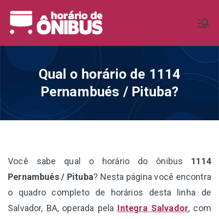
Pular
para
Horário de
Horários de Ônibus de todo o
o
Brasil
conteúdo
Ônibus BR
Qual o horário de 1114
Pernambués / Pituba?
Você sabe qual o horário do ônibus
1114
Pernambués / Pituba
? Nesta página você encontra
o quadro completo de horários desta linha de
Salvador, BA, operada pela
Integra Salvador
, com