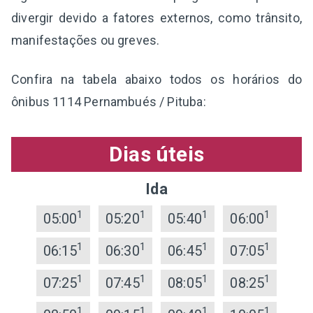
divergir devido a fatores externos, como trânsito,
manifestações ou greves.
Confira na tabela abaixo todos os horários do
ônibus 1114 Pernambués / Pituba:
Dias úteis
Ida
1
1
1
1
05:00
05:20
05:40
06:00
1
1
1
1
06:15
06:30
06:45
07:05
1
1
1
1
07:25
07:45
08:05
08:25
1
1
1
1