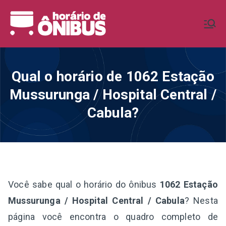
Pular
para
Horário de
Horários de Ônibus de todo o
o
Brasil
conteúdo
Ônibus BR
Qual o horário de 1062 Estação
Mussurunga / Hospital Central /
Cabula?
Você sabe qual o horário do ônibus
1062 Estação
Mussurunga / Hospital Central / Cabula
? Nesta
página você encontra o quadro completo de