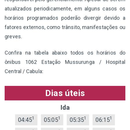
atualizados periodicamente, em alguns casos os
horários programados poderão divergir devido a
fatores externos, como trânsito, manifestações ou
greves.
Confira na tabela abaixo todos os horários do
ônibus 1062 Estação Mussurunga / Hospital
Central / Cabula:
Dias úteis
Ida
1
1
1
1
04:45
05:05
05:35
06:15