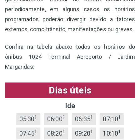
periodicamente, em alguns casos os horários
programados poderão divergir devido a fatores
externos, como trânsito, manifestações ou greves.
Confira na tabela abaixo todos os horários do
ônibus 1024 Terminal Aeroporto / Jardim
Margaridas:
Dias úteis
Ida
1
1
1
1
05:30
06:00
06:35
07:10
1
1
1
1
07:45
08:20
09:20
10:10