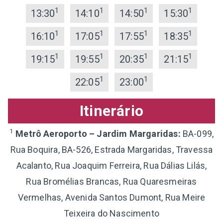
1
1
1
1
13:30
14:10
14:50
15:30
1
1
1
1
16:10
17:05
17:55
18:35
1
1
1
1
19:15
19:55
20:35
21:15
1
1
22:05
23:00
Itinerário
1
Metrô Aeroporto – Jardim Margaridas:
BA-099,
Rua Boquira, BA-526, Estrada Margaridas, Travessa
Acalanto, Rua Joaquim Ferreira, Rua Dálias Lilás,
Rua Bromélias Brancas, Rua Quaresmeiras
Vermelhas, Avenida Santos Dumont, Rua Meire
Teixeira do Nascimento