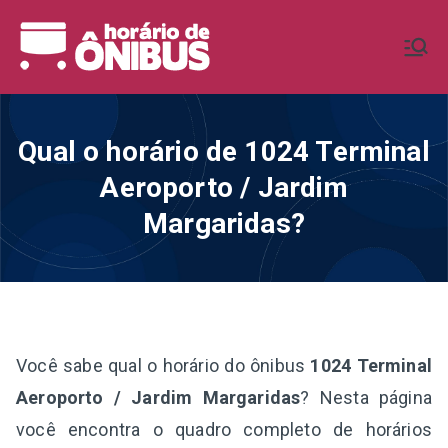
Pular
para
Horário de
Horários de Ônibus de todo o
o
Brasil
conteúdo
Ônibus BR
Qual o horário de 1024 Terminal
Aeroporto / Jardim
Margaridas?
Você sabe qual o horário do ônibus
1024 Terminal
Aeroporto / Jardim Margaridas
? Nesta página
você encontra o quadro completo de horários