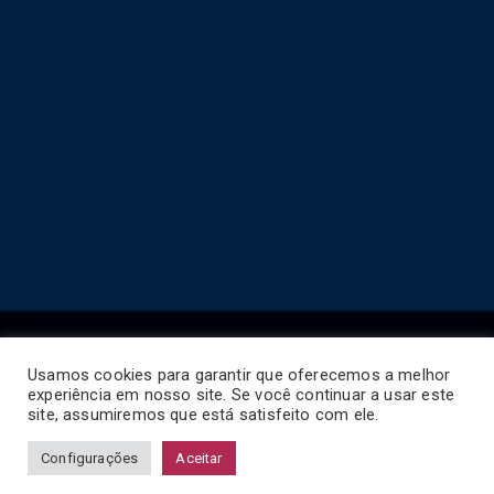
Usamos cookies para garantir que oferecemos a melhor
experiência em nosso site. Se você continuar a usar este
Copyright © 2026
Horário de Ônibus BR
.
site, assumiremos que está satisfeito com ele.
Configurações
Aceitar