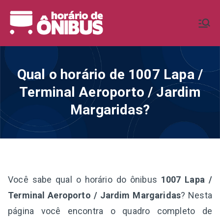
Pular
para
Horário de
Horários de Ônibus de todo o
o
Brasil
conteúdo
Ônibus BR
Qual o horário de 1007 Lapa /
Terminal Aeroporto / Jardim
Margaridas?
Você sabe qual o horário do ônibus
1007 Lapa /
Terminal Aeroporto / Jardim Margaridas
? Nesta
página você encontra o quadro completo de