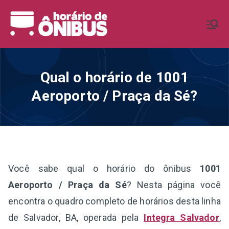
Pular
para
Horário de
Horários de Ônibus de todo o
o
Brasil
conteúdo
Ônibus BR
Qual o horário de 1001
Aeroporto / Praça da Sé?
Você sabe qual o horário do ônibus
1001
Aeroporto / Praça da Sé
? Nesta página você
encontra o quadro completo de horários desta linha
de Salvador, BA, operada pela
Integra Salvador
,