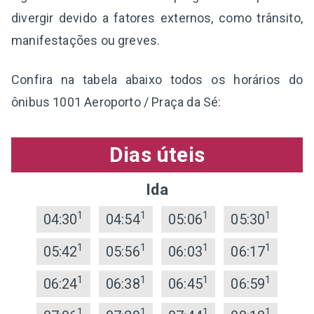
divergir devido a fatores externos, como trânsito,
manifestações ou greves.
Confira na tabela abaixo todos os horários do
ônibus 1001 Aeroporto / Praça da Sé:
Dias úteis
Ida
1
1
1
1
04:30
04:54
05:06
05:30
1
1
1
1
05:42
05:56
06:03
06:17
1
1
1
1
06:24
06:38
06:45
06:59
1
1
1
1