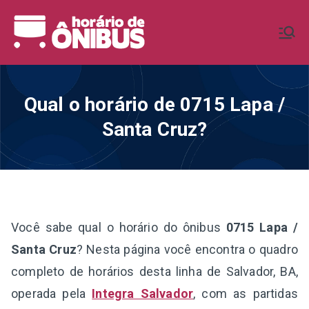
Pular
para
Horário de
Horários de Ônibus de todo o
o
Brasil
conteúdo
Ônibus BR
Qual o horário de 0715 Lapa /
Santa Cruz?
Você sabe qual o horário do ônibus
0715 Lapa /
Santa Cruz
? Nesta página você encontra o quadro
completo de horários desta linha de Salvador, BA,
operada pela
Integra Salvador
, com as partidas