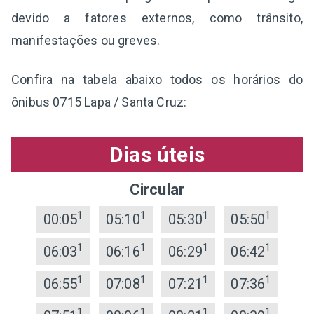
devido a fatores externos, como trânsito,
manifestações ou greves.
Confira na tabela abaixo todos os horários do
ônibus 0715 Lapa / Santa Cruz:
Dias úteis
Circular
1
1
1
1
00:05
05:10
05:30
05:50
1
1
1
1
06:03
06:16
06:29
06:42
1
1
1
1
06:55
07:08
07:21
07:36
1
1
1
1