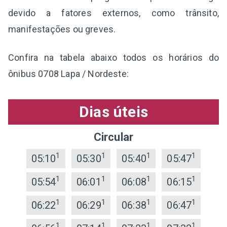
devido a fatores externos, como trânsito,
manifestações ou greves.
Confira na tabela abaixo todos os horários do
ônibus 0708 Lapa / Nordeste:
Dias úteis
Circular
1
1
1
1
05:10
05:30
05:40
05:47
1
1
1
1
05:54
06:01
06:08
06:15
1
1
1
1
06:22
06:29
06:38
06:47
1
1
1
1