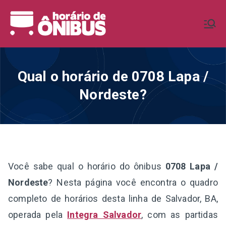
Pular
para
Horário de
Horários de Ônibus de todo o
o
Brasil
conteúdo
Ônibus BR
Qual o horário de 0708 Lapa /
Nordeste?
Você sabe qual o horário do ônibus
0708 Lapa /
Nordeste
? Nesta página você encontra o quadro
completo de horários desta linha de Salvador, BA,
operada pela
Integra Salvador
, com as partidas