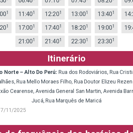
:50
06:40
07:10
07:45
08:20
09:
1
1
1
1
1
:00
11:40
12:20
13:00
13:40
14:
1
1
1
1
1
:20
17:00
17:40
18:20
19:00
19:
1
1
1
1
21:00
21:40
22:30
23:30
Itinerário
o Norte – Alto Do Perú:
Rua dos Rodoviários, Rua Crist
lhães, Rua Mello Moraes Filho, Rua Doutor Elizeu Rezend
ixão Cearense, Avenida General San Martin, Avenida Barr
Jucá, Rua Marquês de Maricá
17/11/2025