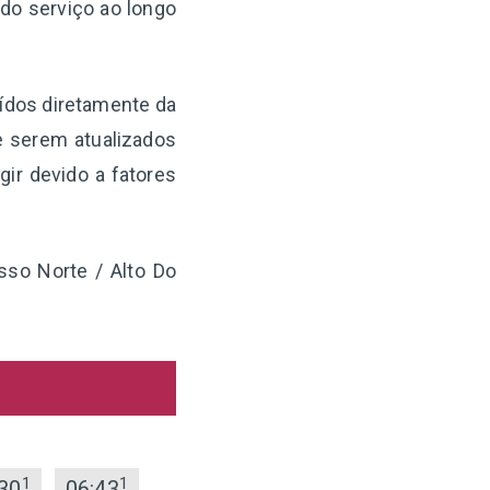
 do serviço ao longo
aídos diretamente da
e serem atualizados
ir devido a fatores
sso Norte / Alto Do
1
1
30
06:43