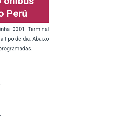
o ônibus
o Perú
inha 0301 Terminal
 tipo de dia. Abaixo
 programadas.
.
.