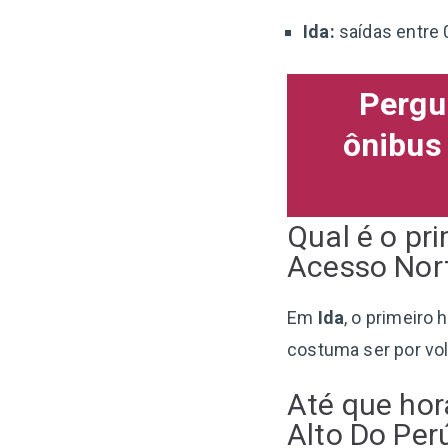
Ida:
saídas entre 
Pergu
ônibus
Qual é o pr
Acesso Nort
Em
Ida
, o primeiro 
costuma ser por vo
Até que hor
Alto Do Per