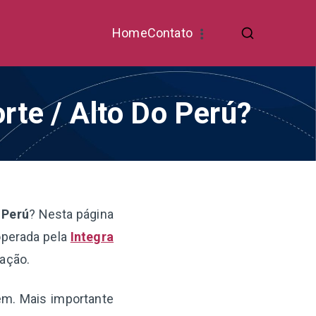
Home
Contato
rte / Alto Do Perú?
 Perú
? Nesta página
operada pela
Integra
ração.
gem. Mais importante