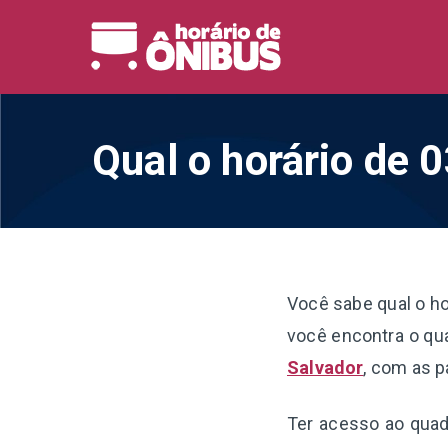
Pular
para
Horário 
Horários de Ônibus de
o
conteúdo
Qual o horário de 
Você sabe qual o ho
você encontra o qua
Salvador
, com as p
Ter acesso ao quadr