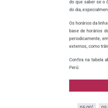
do que saber se o ô
do dia, especialme
Os horários da linh
base de horários d
periodicamente, em
externos, como trân
Confira na tabela 
Perú:
1
05:00
05