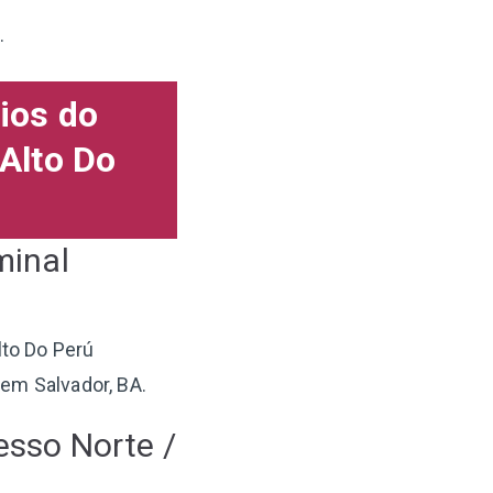
.
ios do
Alto Do
minal
lto Do Perú
em Salvador, BA.
esso Norte /