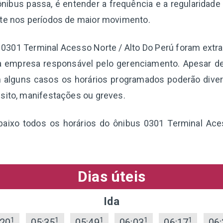
nibus passa, é entender a frequência e a regularidade
nte nos períodos de maior movimento.
a 0301 Terminal Acesso Norte / Alto Do Perú foram extr
a empresa responsável pelo gerenciamento. Apesar d
 alguns casos os horários programados poderão diverg
sito, manifestações ou greves.
abaixo todos os horários do ônibus 0301 Terminal Ace
Dias úteis
Ida
1
1
1
1
1
:20
05:35
05:49
06:03
06:17
06: