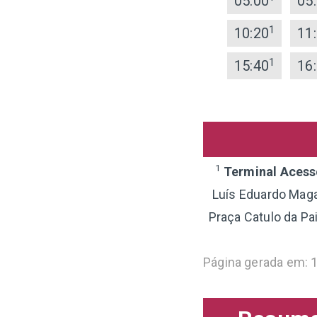
05:00
05
1
10:20
11
1
15:40
16
1
Terminal Acess
Luís Eduardo Maga
Praça Catulo da Pa
Página gerada em: 