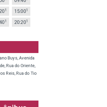
00
09:40
1
1
20
15:00
1
1
40
20:20
iano Buys, Avenida
e, Rua do Oriente,
os Reis, Rua do Tio