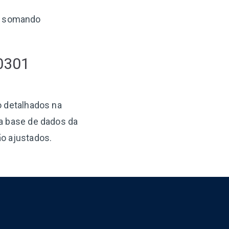
, somando
 0301
o detalhados na
 a base de dados da
ão ajustados.