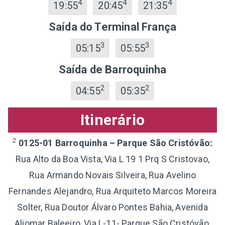
4
4
4
19:55
20:45
21:35
Saída do Terminal França
3
3
05:15
05:55
Saída de Barroquinha
2
2
04:55
05:35
Itinerário
2
0125-01 Barroquinha – Parque São Cristóvão:
Rua Alto da Boa Vista, Via L 19 1 Prq S Cristovao,
Rua Armando Novais Silveira, Rua Avelino
Fernandes Alejandro, Rua Arquiteto Marcos Moreira
Solter, Rua Doutor Álvaro Pontes Bahia, Avenida
Aliomar Baleeiro, Via L-11- Parque São Cristóvão,