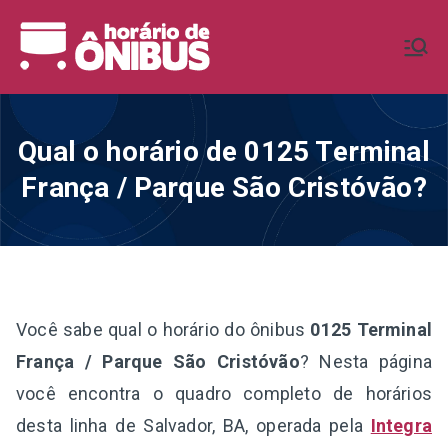
Pular
para
Horário de
Horários de Ônibus de todo o
o
Brasil
conteúdo
Ônibus BR
Qual o horário de 0125 Terminal
França / Parque São Cristóvão?
Você sabe qual o horário do ônibus
0125 Terminal
França / Parque São Cristóvão
? Nesta página
você encontra o quadro completo de horários
desta linha de Salvador, BA, operada pela
Integra