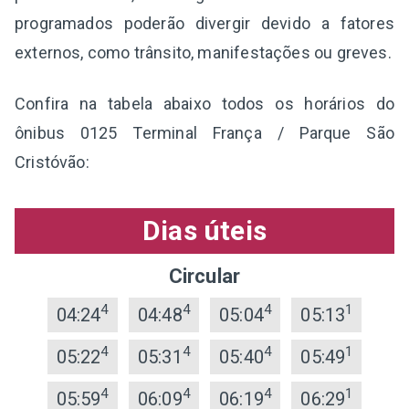
programados poderão divergir devido a fatores
externos, como trânsito, manifestações ou greves.
Confira na tabela abaixo todos os horários do
ônibus 0125 Terminal França / Parque São
Cristóvão:
Dias úteis
Circular
4
4
4
1
04:24
04:48
05:04
05:13
4
4
4
1
05:22
05:31
05:40
05:49
4
4
4
1
05:59
06:09
06:19
06:29