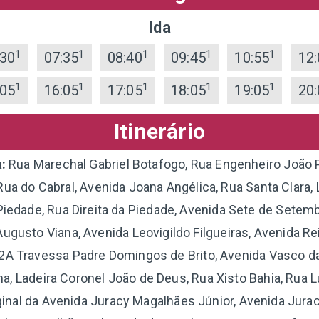
Ida
1
1
1
1
1
:30
07:35
08:40
09:45
10:55
12:
1
1
1
1
1
:05
16:05
17:05
18:05
19:05
20:
Itinerário
a:
Rua Marechal Gabriel Botafogo, Rua Engenheiro João 
ua do Cabral, Avenida Joana Angélica, Rua Santa Clara
Piedade, Rua Direita da Piedade, Avenida Sete de Setem
Augusto Viana, Avenida Leovigildo Filgueiras, Avenida Re
, 2A Travessa Padre Domingos de Brito, Avenida Vasco d
 Ladeira Coronel João de Deus, Rua Xisto Bahia, Rua L
inal da Avenida Juracy Magalhães Júnior, Avenida Jura