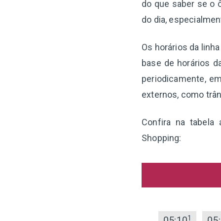
do que saber se o ô
do dia, especialme
Os horários da linh
base de horários d
periodicamente, em
externos, como trân
Confira na tabela
Shopping:
1
05:10
05