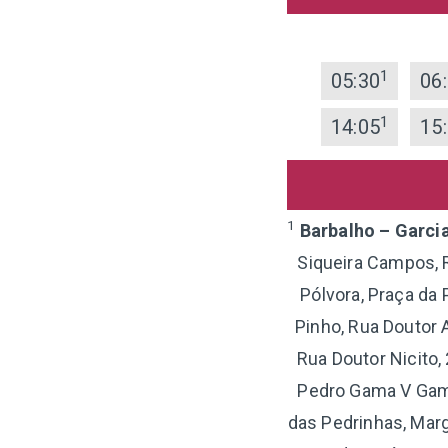
1
05:30
06
1
14:05
15
1
Barbalho – Garci
Siqueira Campos, R
Pólvora, Praça da 
Pinho, Rua Doutor 
Rua Doutor Nicito
Pedro Gama V Gama,
das Pedrinhas, Marg