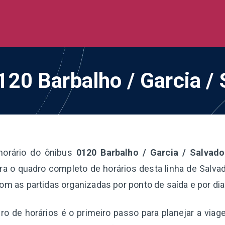
de Ônibus BR
 todo o Brasil
0120 Barbalho / Garcia /
horário do ônibus
0120 Barbalho / Garcia / Salvad
a o quadro completo de horários desta linha de Salvad
com as partidas organizadas por ponto de saída e por di
o de horários é o primeiro passo para planejar a via