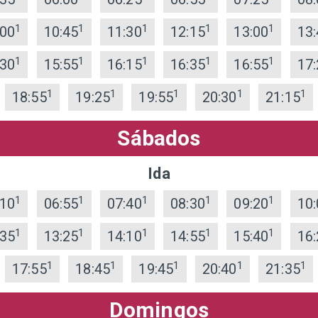
1
1
1
1
1
:00
10:45
11:30
12:15
13:00
13:
1
1
1
1
1
:30
15:55
16:15
16:35
16:55
17:
1
1
1
1
1
18:55
19:25
19:55
20:30
21:15
Sábados
Ida
1
1
1
1
1
:10
06:55
07:40
08:30
09:20
10:
1
1
1
1
1
:35
13:25
14:10
14:55
15:40
16:
1
1
1
1
1
17:55
18:45
19:45
20:40
21:35
Domingos