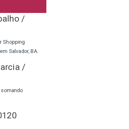
balho /
or Shopping
em Salvador, BA.
arcia /
, somando
 0120