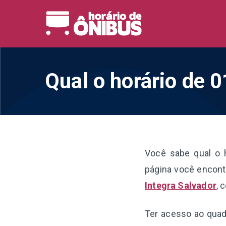
Pular
para
Horário 
Horários de Ônibus de
o
conteúdo
Qual o horário de 
Você sabe qual o 
página você encontr
Integra Salvador
, 
Ter acesso ao quadr