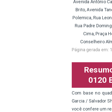
Avenida Antônio C
Brito, Avenida Tan
Polemica, Rua Leono
Rua Padre Domingo
Cima, Praça H
Conselheiro Alm
Página gerada em: 
Resumo 
0120 B
Com base no quadr
Garcia / Salvador S
você confere um re