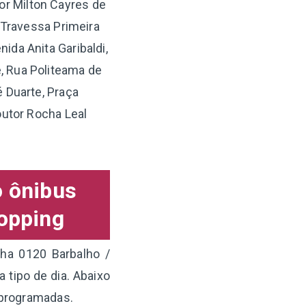
r Milton Cayres de
, Travessa Primeira
ida Anita Garibaldi,
, Rua Politeama de
 Duarte, Praça
outor Rocha Leal
o ônibus
hopping
ha 0120 Barbalho /
 tipo de dia. Abaixo
 programadas.