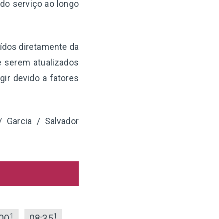
 do serviço ao longo
aídos diretamente da
e serem atualizados
ir devido a fatores
 Garcia / Salvador
1
1
00
08:35