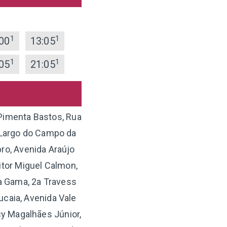
1
1
00
13:05
1
1
05
21:05
Pimenta Bastos, Rua
, Largo do Campo da
bro, Avenida Araújo
itor Miguel Calmon,
a Gama, 2a Travess
ucaia, Avenida Vale
cy Magalhães Júnior,