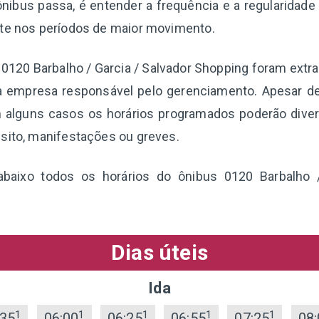
nibus passa, é entender a frequência e a regularidade
nte nos períodos de maior movimento.
a 0120 Barbalho / Garcia / Salvador Shopping foram extr
a empresa responsável pelo gerenciamento. Apesar d
 alguns casos os horários programados poderão diverg
sito, manifestações ou greves.
 abaixo todos os horários do ônibus 0120 Barbalho /
Dias úteis
Ida
1
1
1
1
1
:35
06:00
06:25
06:55
07:25
08: