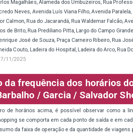
arlos Magalhães, Alameda dos Umbuzeiros, Rua Professo
credo Neves, Avenida Luís Viana Filho, Avenida Paralela
r Calmon, Rua do Jacarandá, Rua Waldemar Falcão, Aven
s de Brito, Rua Prediliano Pitta, Largo do Campo Grande
enrique José de Souza, Praça Carneiro Ribeiro, Rua José
eida Couto, Ladeira do Hospital, Ladeira do Arco, Rua D
17/11/2025
da frequência dos horários d
arbalho / Garcia / Salvador S
o de horários acima, é possível observar como a lin
hopping se comporta em cada ponto de saída e em cada
sumo da faixa de operação e da quantidade de viagens