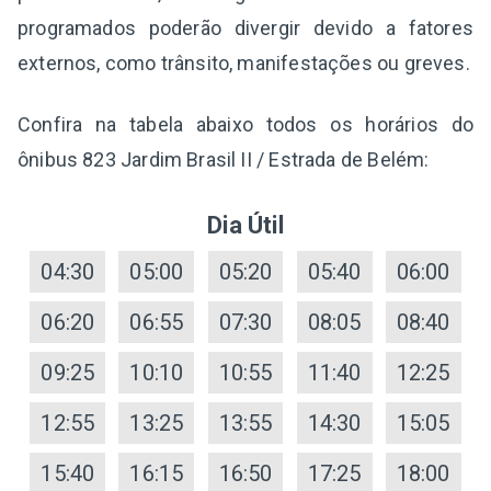
programados poderão divergir devido a fatores
externos, como trânsito, manifestações ou greves.
Confira na tabela abaixo todos os horários do
ônibus 823 Jardim Brasil II / Estrada de Belém:
Dia Útil
04:30
05:00
05:20
05:40
06:00
06:20
06:55
07:30
08:05
08:40
09:25
10:10
10:55
11:40
12:25
12:55
13:25
13:55
14:30
15:05
15:40
16:15
16:50
17:25
18:00