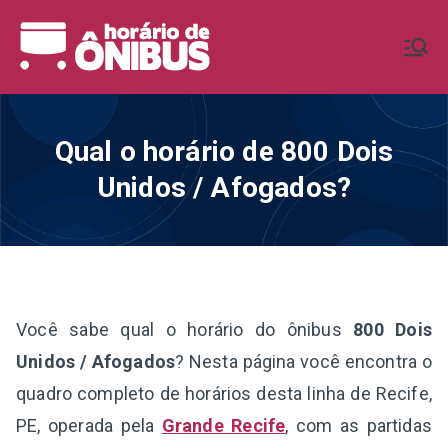
Pular
para
Horário de
Horários de Ônibus de todo o
o
Brasil
conteúdo
Ônibus BR
Qual o horário de 800 Dois
Unidos / Afogados?
Você sabe qual o horário do ônibus
800 Dois
Unidos / Afogados
? Nesta página você encontra o
quadro completo de horários desta linha de Recife,
PE, operada pela
Grande Recife
, com as partidas