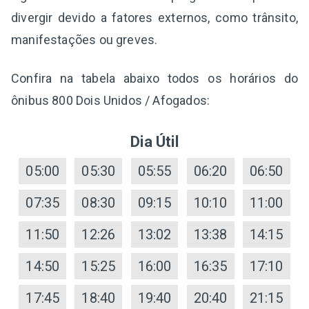
divergir devido a fatores externos, como trânsito,
manifestações ou greves.
Confira na tabela abaixo todos os horários do
ônibus 800 Dois Unidos / Afogados:
Dia Útil
05:00
05:30
05:55
06:20
06:50
07:35
08:30
09:15
10:10
11:00
11:50
12:26
13:02
13:38
14:15
14:50
15:25
16:00
16:35
17:10
17:45
18:40
19:40
20:40
21:15