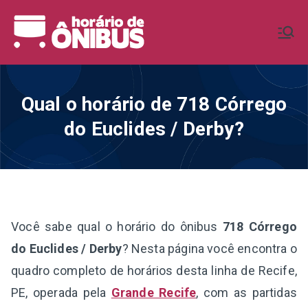
Pular
para
Horário de
Horários de Ônibus de todo o
o
Brasil
conteúdo
Ônibus BR
Qual o horário de 718 Córrego
do Euclides / Derby?
Você sabe qual o horário do ônibus
718 Córrego
do Euclides / Derby
? Nesta página você encontra o
quadro completo de horários desta linha de Recife,
PE, operada pela
Grande Recife
, com as partidas