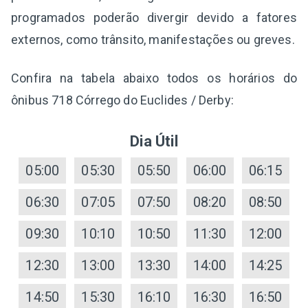
programados poderão divergir devido a fatores
externos, como trânsito, manifestações ou greves.
Confira na tabela abaixo todos os horários do
ônibus 718 Córrego do Euclides / Derby:
Dia Útil
05:00
05:30
05:50
06:00
06:15
06:30
07:05
07:50
08:20
08:50
09:30
10:10
10:50
11:30
12:00
12:30
13:00
13:30
14:00
14:25
14:50
15:30
16:10
16:30
16:50