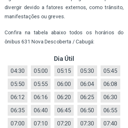
divergir devido a fatores externos, como trânsito,
manifestações ou greves.
Confira na tabela abaixo todos os horários do
ônibus 631 Nova Descoberta / Cabugá:
Dia Útil
04:30
05:00
05:15
05:30
05:45
05:50
05:55
06:00
06:04
06:08
06:12
06:16
06:20
06:25
06:30
06:35
06:40
06:45
06:50
06:55
07:00
07:10
07:20
07:30
07:40