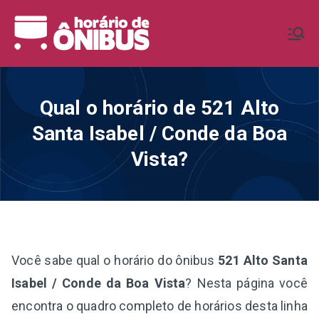
Pular
para
Horário de
Horários de Ônibus de todo o
o
Brasil
conteúdo
Ônibus BR
Qual o horário de 521 Alto
Santa Isabel / Conde da Boa
Vista?
Você sabe qual o horário do ônibus
521 Alto Santa
Isabel / Conde da Boa Vista
? Nesta página você
encontra o quadro completo de horários desta linha