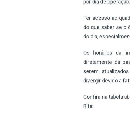
por dia de operação
Ter acesso ao quadr
do que saber se o ô
do dia, especialme
Os horários da li
diretamente da ba
serem atualizado
divergir devido a f
Confira na tabela a
Rita: