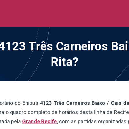
de Ônibus BR
 todo o Brasil
 4123 Três Carneiros Bai
Rita?
orário do ônibus
4123 Três Carneiros Baixo / Cais de
a o quadro completo de horários desta linha de Recif
erada pela
Grande Recife
, com as partidas organizadas 