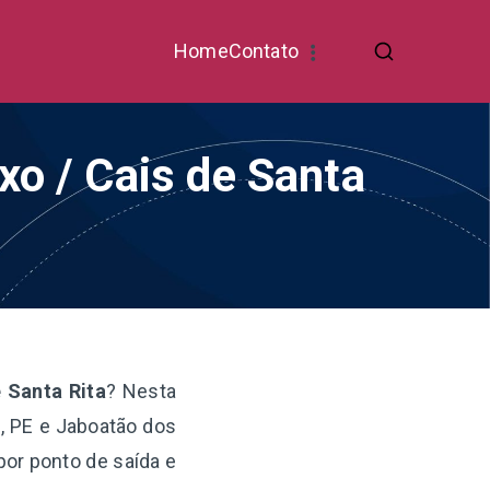
Home
Contato
xo / Cais de Santa
 Santa Rita
? Nesta
e, PE e Jaboatão dos
por ponto de saída e