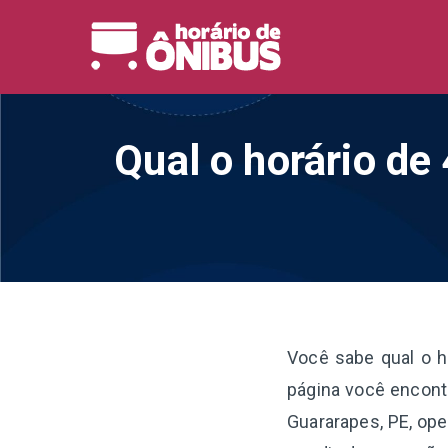
Pular
para
Horário 
Horários de Ônibus de
o
conteúdo
Qual o horário de
Você sabe qual o h
página você encontr
Guararapes, PE, op