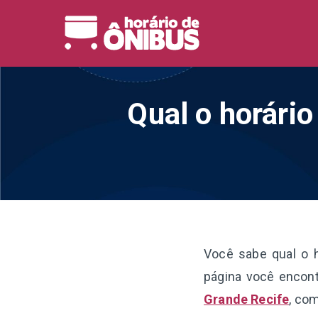
Pular
para
Horário 
Horários de Ônibus de
o
conteúdo
Qual o horári
Você sabe qual o 
página você encont
Grande Recife
, com