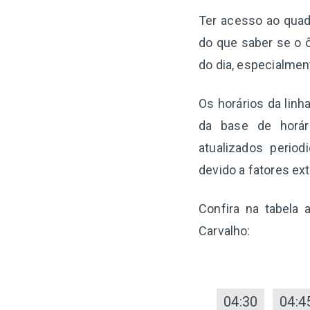
Ter acesso ao quadr
do que saber se o ô
do dia, especialme
Os horários da linh
da base de horár
atualizados perio
devido a fatores ex
Confira na tabela
Carvalho:
04:30
04:4