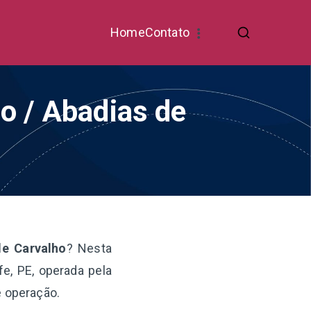
Home
Contato
o / Abadias de
de Carvalho
? Nesta
e, PE, operada pela
e operação.