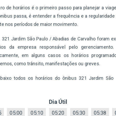
o de horários é o primeiro passo para planejar a via
nibus passa, é entender a frequência e a regularidade
nte nos períodos de maior movimento.
a 321 Jardim São Paulo / Abadias de Carvalho foram e
ios da empresa responsável pelo gerenciamento
dicamente, em alguns casos os horários programado
ternos, como trânsito, manifestações ou greves.
 abaixo todos os horários do ônibus 321 Jardim São 
Dia Útil
5
05:00
05:10
05:20
05:30
05:38