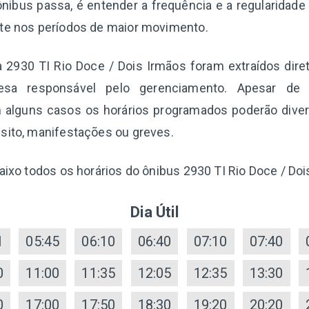
nibus passa, é entender a frequência e a regularidade
nte nos períodos de maior movimento.
ha 2930 TI Rio Doce / Dois Irmãos foram extraídos dir
esa responsável pelo gerenciamento. Apesar de 
 alguns casos os horários programados poderão diverg
sito, manifestações ou greves.
baixo todos os horários do ônibus 2930 TI Rio Doce / Doi
Dia Útil
1
05:45
06:10
06:40
07:10
07:40
0
11:00
11:35
12:05
12:35
13:30
0
17:00
17:50
18:30
19:20
20:20