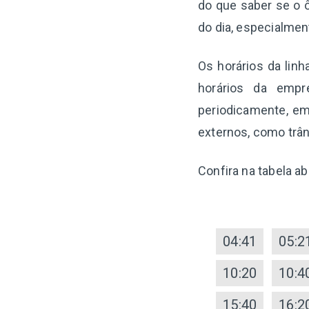
do que saber se o ô
do dia, especialme
Os horários da lin
horários da empr
periodicamente, em
externos, como trân
Confira na tabela a
04:41
05:2
10:20
10:4
15:40
16:2