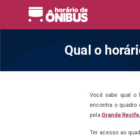
Pular
para
Horário 
Horários de Ônibus de
o
conteúdo
Qual o horár
Você sabe qual o 
encontra o quadro 
pela
Grande Recife
Ter acesso ao quadr