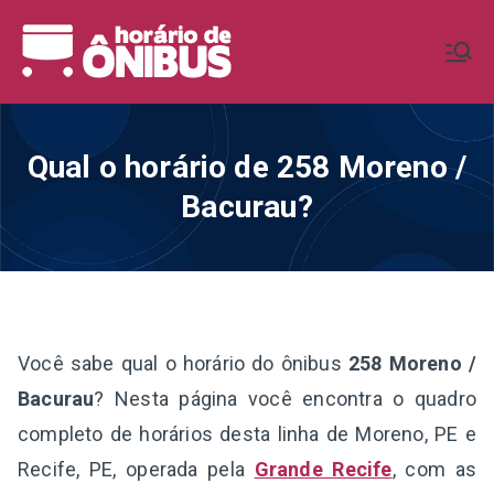
Pular
para
Horário de
Horários de Ônibus de todo o
o
Brasil
conteúdo
Ônibus BR
Qual o horário de 258 Moreno /
Bacurau?
Você sabe qual o horário do ônibus
258 Moreno /
Bacurau
? Nesta página você encontra o quadro
completo de horários desta linha de Moreno, PE e
Recife, PE, operada pela
Grande Recife
, com as