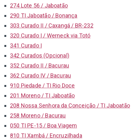
274 Lote 56 / Jaboatão
290 TI Jaboatão / Bonança
303 Curado II / Caxangá / BR-232
320 Curado I / Werneck via Totó
341 Curado I
342 Curados (Opcional)
352 Curado II / Bacurau
362 Curado IV / Bacurau
910 Piedade / TI Rio Doce
201 Moreno / TI Jaboatão
208 Nossa Senhora da Conceição / TI Jaboatão
258 Moreno / Bacurau
050 TI PE-15 / Boa Viagem
810 TI Xambá / Encruzilhada