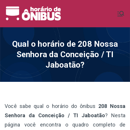
Pular
para
Horário de
Horários de Ônibus de todo o
o
Brasil
conteúdo
Ônibus BR
Qual o horário de 208 Nossa
Senhora da Conceição / TI
Jaboatão?
Você sabe qual o horário do ônibus
208 Nossa
Senhora da Conceição / TI Jaboatão
? Nesta
página você encontra o quadro completo de