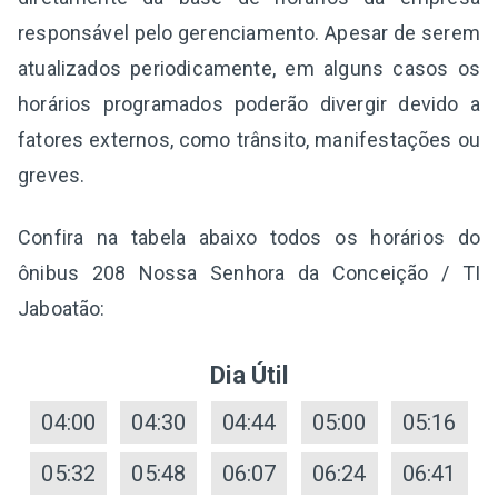
responsável pelo gerenciamento. Apesar de serem
atualizados periodicamente, em alguns casos os
horários programados poderão divergir devido a
fatores externos, como trânsito, manifestações ou
greves.
Confira na tabela abaixo todos os horários do
ônibus 208 Nossa Senhora da Conceição / TI
Jaboatão:
Dia Útil
04:00
04:30
04:44
05:00
05:16
05:32
05:48
06:07
06:24
06:41