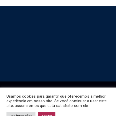
Usamos cookies para garantir que oferecemos a melhor
experiência em nosso site. Se você continuar a usar este
Copyright © 2026
Horário de Ônibus BR
.
site, assumiremos que está satisfeito com ele.
Configurações
Aceitar