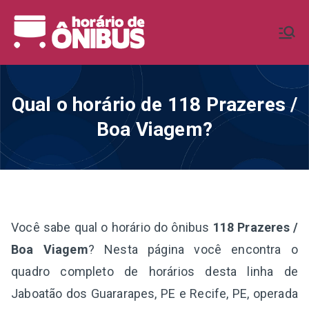
Pular
para
Horário de
Horários de Ônibus de todo o
o
Brasil
conteúdo
Ônibus BR
Qual o horário de 118 Prazeres /
Boa Viagem?
Você sabe qual o horário do ônibus
118 Prazeres /
Boa Viagem
? Nesta página você encontra o
quadro completo de horários desta linha de
Jaboatão dos Guararapes, PE e Recife, PE, operada