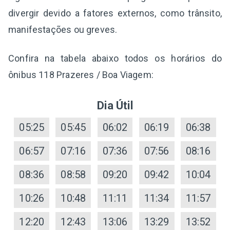
divergir devido a fatores externos, como trânsito,
manifestações ou greves.
Confira na tabela abaixo todos os horários do
ônibus 118 Prazeres / Boa Viagem:
Dia Útil
05:25
05:45
06:02
06:19
06:38
06:57
07:16
07:36
07:56
08:16
08:36
08:58
09:20
09:42
10:04
10:26
10:48
11:11
11:34
11:57
12:20
12:43
13:06
13:29
13:52