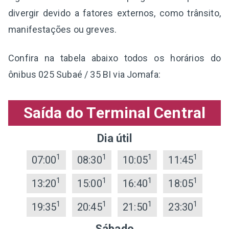
divergir devido a fatores externos, como trânsito,
manifestações ou greves.
Confira na tabela abaixo todos os horários do
ônibus 025 Subaé / 35 BI via Jomafa:
Saída do Terminal Central
Dia útil
1
1
1
1
07:00
08:30
10:05
11:45
1
1
1
1
13:20
15:00
16:40
18:05
1
1
1
1
19:35
20:45
21:50
23:30
Sábado