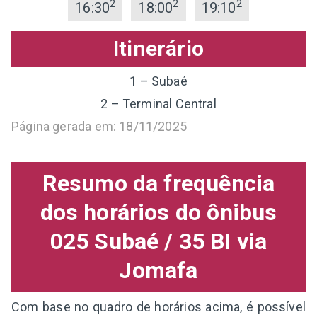
2
2
2
16:30
18:00
19:10
Itinerário
1 – Subaé
2 – Terminal Central
Página gerada em: 18/11/2025
Resumo da frequência
dos horários do ônibus
025 Subaé / 35 BI via
Jomafa
Com base no quadro de horários acima, é possível