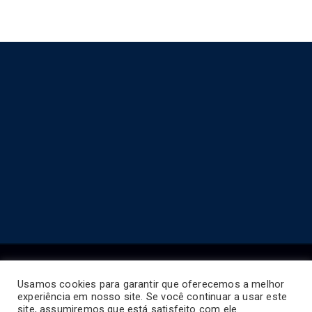
Usamos cookies para garantir que oferecemos a melhor
experiência em nosso site. Se você continuar a usar este
Copyright © 2026
Horário de Ônibus BR
.
site, assumiremos que está satisfeito com ele.