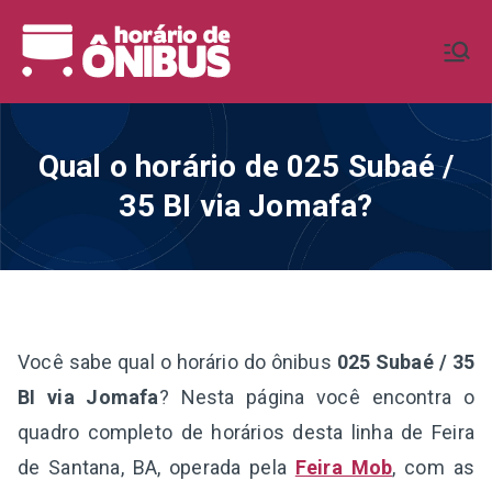
Pular
para
Horário de
Horários de Ônibus de todo o
o
Brasil
conteúdo
Ônibus BR
Qual o horário de 025 Subaé /
35 BI via Jomafa?
Você sabe qual o horário do ônibus
025 Subaé / 35
BI via Jomafa
? Nesta página você encontra o
quadro completo de horários desta linha de Feira
de Santana, BA, operada pela
Feira Mob
, com as