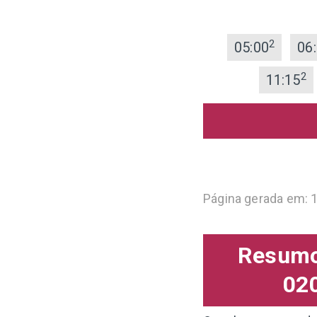
2
05:00
06
2
11:15
Página gerada em: 
Resumo 
020