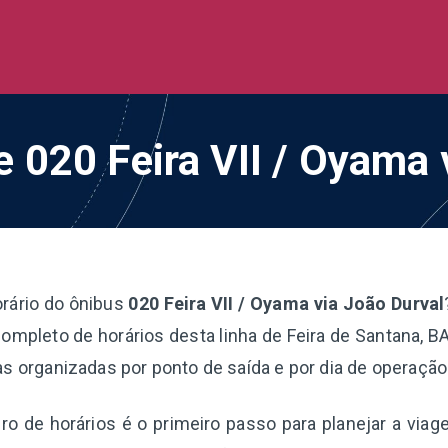
de Ônibus BR
 todo o Brasil
e 020 Feira VII / Oyama
orário do ônibus
020 Feira VII / Oyama via João Durval
ompleto de horários desta linha de Feira de Santana, B
as organizadas por ponto de saída e por dia de operação
o de horários é o primeiro passo para planejar a via