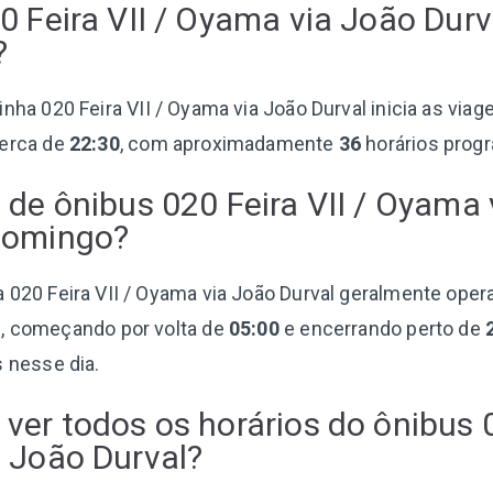
0 Feira VII / Oyama via João Durv
?
 linha 020 Feira VII / Oyama via João Durval inicia as viag
cerca de
22:30
, com aproximadamente
36
horários prog
 de ônibus 020 Feira VII / Oyama
Domingo?
nha 020 Feira VII / Oyama via João Durval geralmente ope
s, começando por volta de
05:00
e encerrando perto de
 nesse dia.
ver todos os horários do ônibus 0
 João Durval?