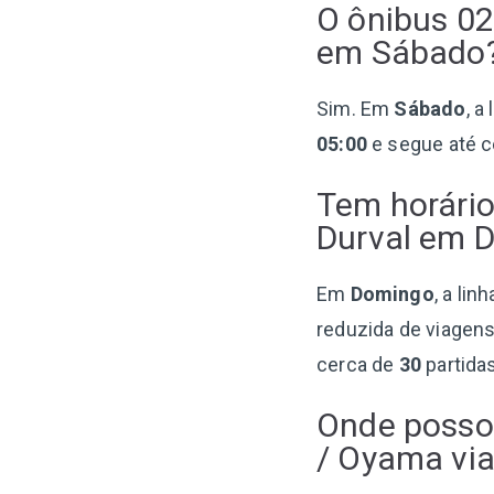
O ônibus 02
em Sábado
Sim. Em
Sábado
, a
05:00
e segue até 
Tem horário
Durval em 
Em
Domingo
, a li
reduzida de viagen
cerca de
30
partidas
Onde posso 
/ Oyama via