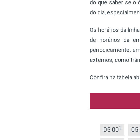
do que saber se o ô
do dia, especialme
Os horários da linh
de horários da em
periodicamente, em
externos, como trân
Confira na tabela ab
1
05:00
05