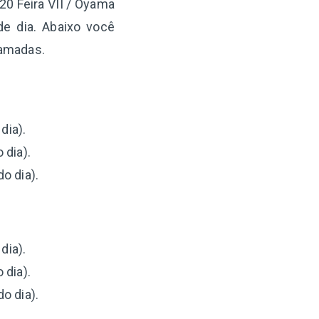
20 Feira VII / Oyama
e dia. Abaixo você
ramadas.
dia).
 dia).
o dia).
dia).
 dia).
o dia).