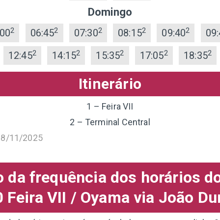
Domingo
2
2
2
2
2
:00
06:45
07:30
08:15
09:40
09:
2
2
2
2
2
12:45
14:15
15:35
17:05
18:35
Itinerário
1 – Feira VII
2 – Terminal Central
18/11/2025
da frequência dos horários d
 Feira VII / Oyama via João Du