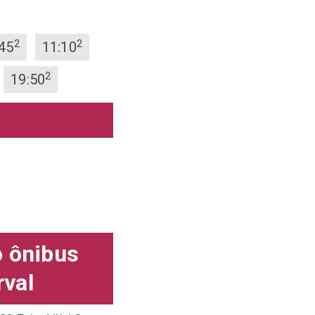
2
2
45
11:10
2
19:50
o ônibus
rval