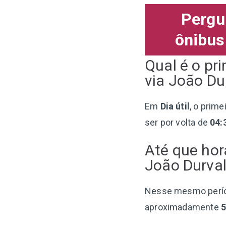
Pergu
ônibus
Qual é o pr
via João Dur
Em
Dia útil
, o prime
ser por volta de
04:
Até que hor
João Durval
Nesse mesmo perí
aproximadamente