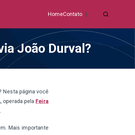
Home
Contato
 via João Durval?
? Nesta página você
A, operada pela
Feira
.
gem. Mais importante