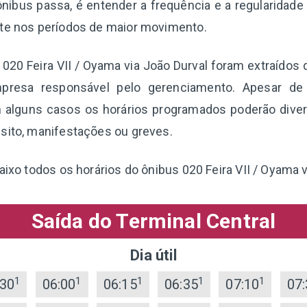
nibus passa, é entender a frequência e a regularidade
nte nos períodos de maior movimento.
a 020 Feira VII / Oyama via João Durval foram extraídos
presa responsável pelo gerenciamento. Apesar de
 alguns casos os horários programados poderão diverg
sito, manifestações ou greves.
aixo todos os horários do ônibus 020 Feira VII / Oyama v
Saída do Terminal Central
Dia útil
1
1
1
1
1
:30
06:00
06:15
06:35
07:10
07: