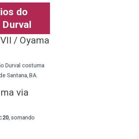
ios do
 Durval
 VII / Oyama
João Durval costuma
de Santana, BA.
ama via
2:20
, somando