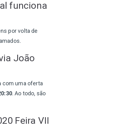
al funciona
ens por volta de
ramados.
 via João
ra com uma oferta
20:30
. Ao todo, são
20 Feira VII