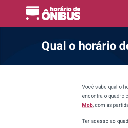
Pular
para
Horário 
Horários de Ônibus de
o
conteúdo
Qual o horário d
Você sabe qual o h
encontra o quadro c
Mob
, com as partid
Ter acesso ao quadr