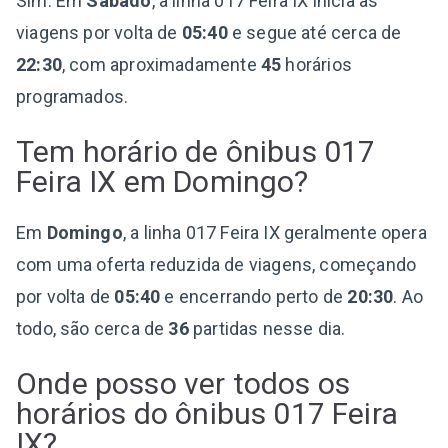
Sim. Em
Sábado
, a linha 017 Feira IX inicia as
viagens por volta de
05:40
e segue até cerca de
22:30
, com aproximadamente
45
horários
programados.
Tem horário de ônibus 017
Feira IX em Domingo?
Em
Domingo
, a linha 017 Feira IX geralmente opera
com uma oferta reduzida de viagens, começando
por volta de
05:40
e encerrando perto de
20:30
. Ao
todo, são cerca de
36
partidas nesse dia.
Onde posso ver todos os
horários do ônibus 017 Feira
IX?