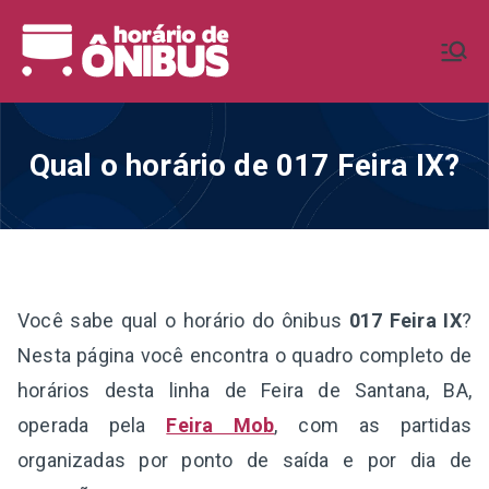
Pular
para
Horário de
Horários de Ônibus de todo o
o
Brasil
conteúdo
Ônibus BR
Qual o horário de 017 Feira IX?
Você sabe qual o horário do ônibus
017 Feira IX
?
Nesta página você encontra o quadro completo de
horários desta linha de Feira de Santana, BA,
operada pela
Feira Mob
, com as partidas
organizadas por ponto de saída e por dia de