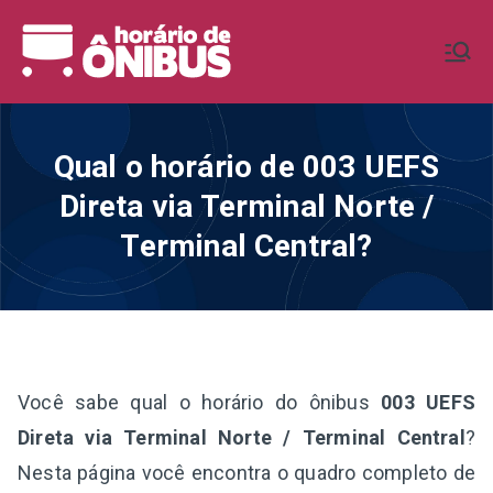
Pular
para
Horário de
Horários de Ônibus de todo o
o
Brasil
conteúdo
Ônibus BR
Qual o horário de 003 UEFS
Direta via Terminal Norte /
Terminal Central?
Você sabe qual o horário do ônibus
003 UEFS
Direta via Terminal Norte / Terminal Central
?
Nesta página você encontra o quadro completo de