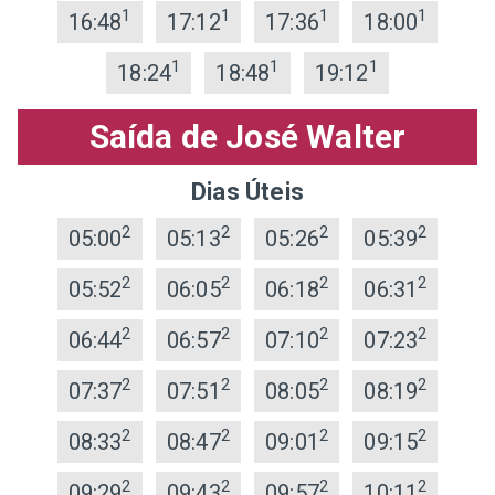
1
1
1
1
16:48
17:12
17:36
18:00
1
1
1
18:24
18:48
19:12
Saída de José Walter
Dias Úteis
2
2
2
2
05:00
05:13
05:26
05:39
2
2
2
2
05:52
06:05
06:18
06:31
2
2
2
2
06:44
06:57
07:10
07:23
2
2
2
2
07:37
07:51
08:05
08:19
2
2
2
2
08:33
08:47
09:01
09:15
2
2
2
2
09:29
09:43
09:57
10:11