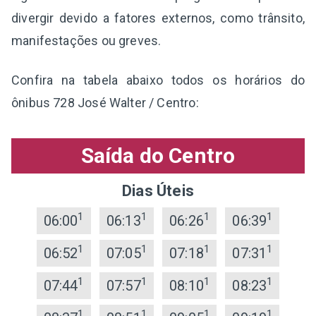
divergir devido a fatores externos, como trânsito,
manifestações ou greves.
Confira na tabela abaixo todos os horários do
ônibus 728 José Walter / Centro:
Saída do Centro
Dias Úteis
1
1
1
1
06:00
06:13
06:26
06:39
1
1
1
1
06:52
07:05
07:18
07:31
1
1
1
1
07:44
07:57
08:10
08:23
1
1
1
1