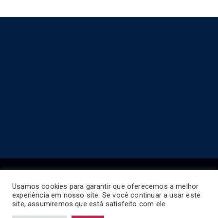
Usamos cookies para garantir que oferecemos a melhor
experiência em nosso site. Se você continuar a usar este
Copyright © 2026
Horário de Ônibus BR
.
site, assumiremos que está satisfeito com ele.