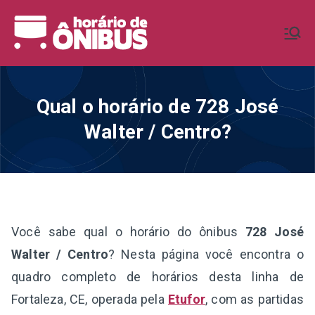
Pular
para
Horário de
Horários de Ônibus de todo o
o
Brasil
conteúdo
Ônibus BR
Qual o horário de 728 José
Walter / Centro?
Você sabe qual o horário do ônibus
728 José
Walter / Centro
? Nesta página você encontra o
quadro completo de horários desta linha de
Fortaleza, CE, operada pela
Etufor
, com as partidas