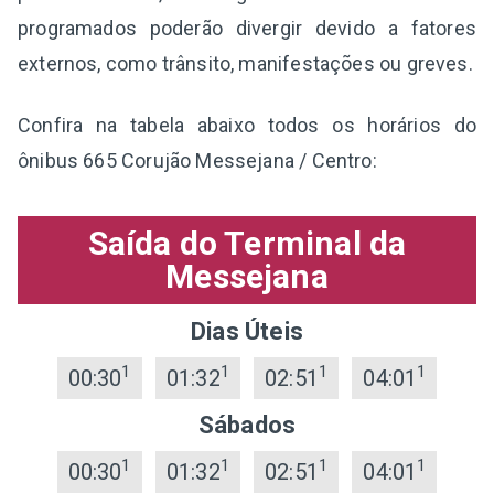
programados poderão divergir devido a fatores
externos, como trânsito, manifestações ou greves.
Confira na tabela abaixo todos os horários do
ônibus 665 Corujão Messejana / Centro:
Saída do Terminal da
Messejana
Dias Úteis
1
1
1
1
00:30
01:32
02:51
04:01
Sábados
1
1
1
1
00:30
01:32
02:51
04:01