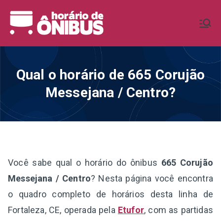
Pular
para
Horário de
Horários de Ônibus de todo o
o
Brasil
conteúdo
Ônibus BR
Qual o horário de 665 Corujão
Messejana / Centro?
Você sabe qual o horário do ônibus
665 Corujão
Messejana / Centro
? Nesta página você encontra
o quadro completo de horários desta linha de
Fortaleza, CE, operada pela
Etufor
, com as partidas