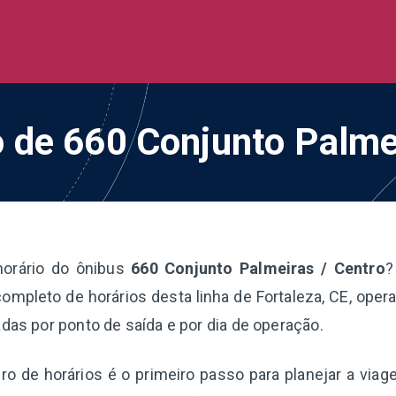
de Ônibus BR
 todo o Brasil
o de 660 Conjunto Palme
horário do ônibus
660 Conjunto Palmeiras / Centro
?
ompleto de horários desta linha de Fortaleza, CE, oper
adas por ponto de saída e por dia de operação.
o de horários é o primeiro passo para planejar a via