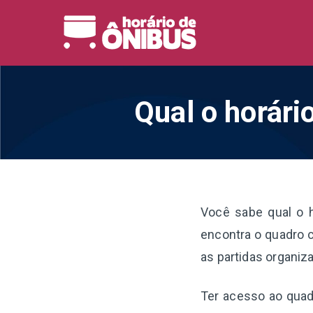
Pular
para
Horário 
Horários de Ônibus de
o
conteúdo
Qual o horári
Você sabe qual o 
encontra o quadro c
as partidas organiz
Ter acesso ao quadr