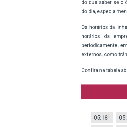
do que saber se o ô
do dia, especialme
Os horários da linh
horários da empr
periodicamente, em
externos, como trân
Confira na tabela a
1
05:18
05