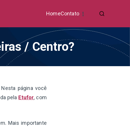
Home
Contato
iras / Centro?
 Nesta página você
ada pela
Etufor
, com
gem. Mais importante