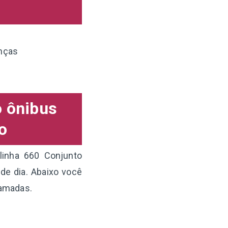
anças
o ônibus
o
linha 660 Conjunto
de dia. Abaixo você
ramadas.