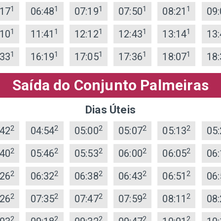
1
1
1
1
1
:17
06:48
07:19
07:50
08:21
09:
1
1
1
1
1
:10
11:41
12:12
12:43
13:14
13:
1
1
1
1
1
:33
16:19
17:05
17:36
18:07
18:
Saída do Conjunto Palmeiras
Dias Úteis
2
2
2
2
2
:42
04:54
05:00
05:07
05:13
05:
2
2
2
2
2
:40
05:46
05:53
06:00
06:05
06:
2
2
2
2
2
:26
06:32
06:38
06:43
06:51
06:
2
2
2
2
2
:26
07:35
07:47
07:59
08:11
08:
2
2
2
2
2