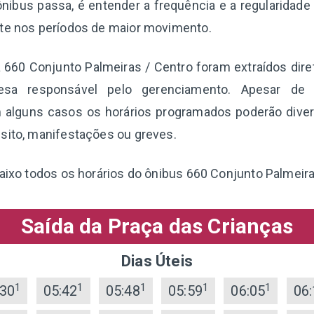
nibus passa, é entender a frequência e a regularidade
nte nos períodos de maior movimento.
a 660 Conjunto Palmeiras / Centro foram extraídos di
esa responsável pelo gerenciamento. Apesar de 
 alguns casos os horários programados poderão diverg
sito, manifestações ou greves.
baixo todos os horários do ônibus 660 Conjunto Palmeira
Saída da Praça das Crianças
Dias Úteis
1
1
1
1
1
:30
05:42
05:48
05:59
06:05
06: