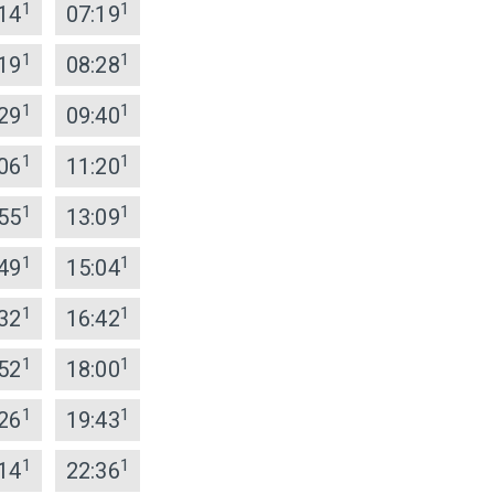
1
1
14
07:19
1
1
19
08:28
1
1
29
09:40
1
1
06
11:20
1
1
55
13:09
1
1
49
15:04
1
1
32
16:42
1
1
52
18:00
1
1
26
19:43
1
1
14
22:36