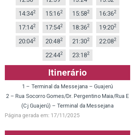
2
2
2
2
14:34
15:16
15:58
16:36
2
2
2
2
17:14
17:54
18:36
19:20
2
2
2
2
20:04
20:48
21:30
22:08
2
2
22:44
23:18
Itinerário
1 – Terminal da Messejana – Guajerú
2 – Rua Socorro Gomes/Dr. Pergentino Maia/Rua E
(Cj Guajerú) – Terminal da Messejana
Página gerada em: 17/11/2025