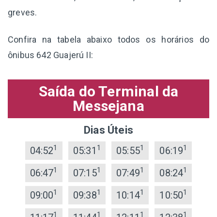
greves.
Confira na tabela abaixo todos os horários do
ônibus 642 Guajerú II:
Saída do Terminal da
Messejana
Dias Úteis
1
1
1
1
04:52
05:31
05:55
06:19
1
1
1
1
06:47
07:15
07:49
08:24
1
1
1
1
09:00
09:38
10:14
10:50
1
1
1
1