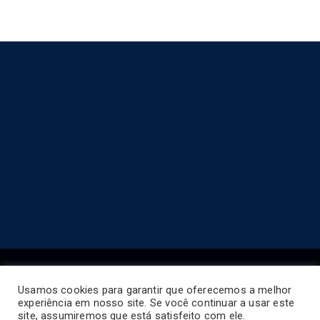
Usamos cookies para garantir que oferecemos a melhor
experiência em nosso site. Se você continuar a usar este
Copyright © 2026
Horário de Ônibus BR
.
site, assumiremos que está satisfeito com ele.