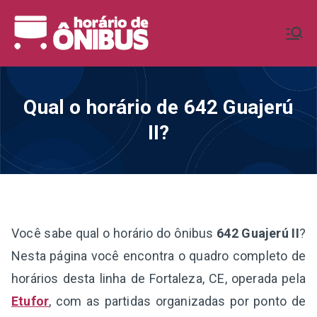
Pular
para
Horário de
Horários de Ônibus de todo o
o
Brasil
conteúdo
Ônibus BR
Qual o horário de 642 Guajerú
II?
Você sabe qual o horário do ônibus
642 Guajerú II
?
Nesta página você encontra o quadro completo de
horários desta linha de Fortaleza, CE, operada pela
Etufor
, com as partidas organizadas por ponto de