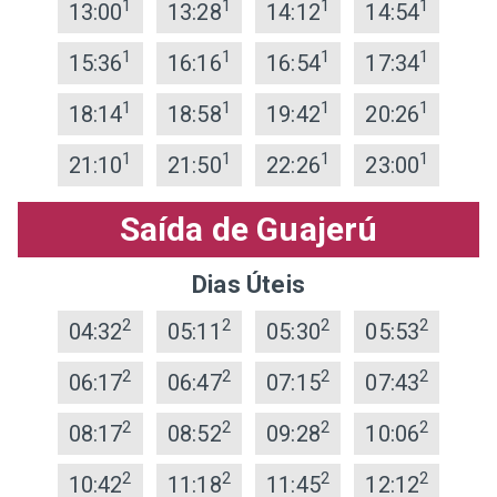
1
1
1
1
13:00
13:28
14:12
14:54
1
1
1
1
15:36
16:16
16:54
17:34
1
1
1
1
18:14
18:58
19:42
20:26
1
1
1
1
21:10
21:50
22:26
23:00
Saída de Guajerú
Dias Úteis
2
2
2
2
04:32
05:11
05:30
05:53
2
2
2
2
06:17
06:47
07:15
07:43
2
2
2
2
08:17
08:52
09:28
10:06
2
2
2
2
10:42
11:18
11:45
12:12