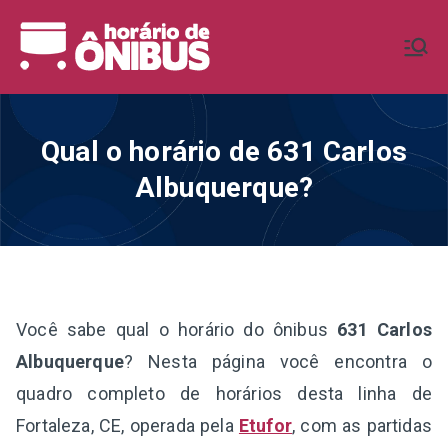
Pular
para
Horário de
Horários de Ônibus de todo o
o
Brasil
conteúdo
Ônibus BR
Qual o horário de 631 Carlos
Albuquerque?
Você sabe qual o horário do ônibus
631 Carlos
Albuquerque
? Nesta página você encontra o
quadro completo de horários desta linha de
Fortaleza, CE, operada pela
Etufor
, com as partidas