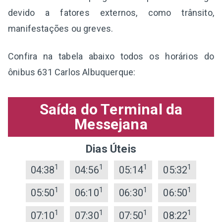
devido a fatores externos, como trânsito,
manifestações ou greves.
Confira na tabela abaixo todos os horários do
ônibus 631 Carlos Albuquerque:
Saída do Terminal da
Messejana
Dias Úteis
1
1
1
1
04:38
04:56
05:14
05:32
1
1
1
1
05:50
06:10
06:30
06:50
1
1
1
1
07:10
07:30
07:50
08:22