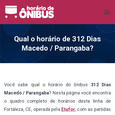
Pular
para
Horário de
Horários de Ônibus de todo o
o
Brasil
conteúdo
Ônibus BR
Qual o horário de 312 Dias
Macedo / Parangaba?
Você sabe qual o horário do ônibus
312 Dias
Macedo / Parangaba
? Nesta página você encontra
o quadro completo de horários desta linha de
Fortaleza, CE, operada pela
Etufor
, com as partidas