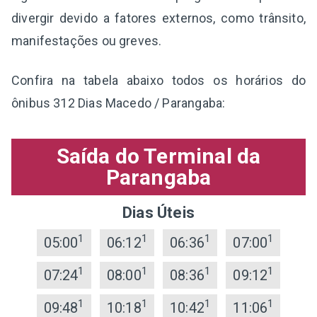
divergir devido a fatores externos, como trânsito,
manifestações ou greves.
Confira na tabela abaixo todos os horários do
ônibus 312 Dias Macedo / Parangaba:
Saída do Terminal da
Parangaba
Dias Úteis
1
1
1
1
05:00
06:12
06:36
07:00
1
1
1
1
07:24
08:00
08:36
09:12
1
1
1
1
09:48
10:18
10:42
11:06