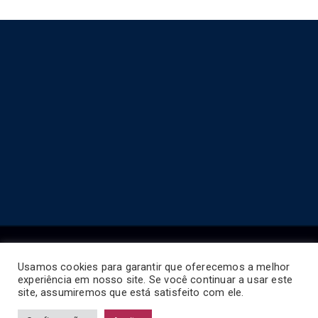
Usamos cookies para garantir que oferecemos a melhor
experiência em nosso site. Se você continuar a usar este
Copyright © 2026
Horário de Ônibus BR
.
site, assumiremos que está satisfeito com ele.