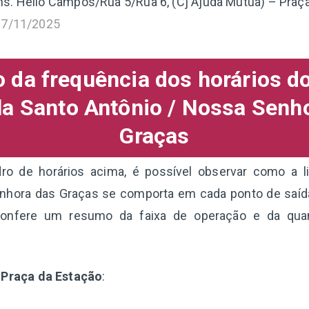
s. Hélio Campos/Rua 5/Rua 6, (Cj Ajuda Mútua) – Praç
17/11/2025
da frequência dos horários d
la Santo Antônio / Nossa Senh
Graças
o de horários acima, é possível observar como a li
nhora das Graças se comporta em cada ponto de saíd
confere um resumo da faixa de operação e da qua
 Praça da Estação
: