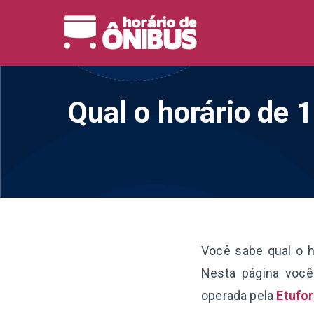
Pular
para
Horário 
Horários de Ônibus de
o
conteúdo
Qual o horário de 
Você sabe qual o h
Nesta página você
operada pela
Etufor