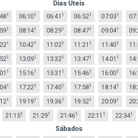
Dias Úteis
1
1
1
1
1
:48
06:10
06:41
06:52
07:03
07:
1
1
1
1
1
:59
08:14
08:29
08:47
09:04
09:
1
1
1
1
1
:22
10:42
11:02
11:21
11:40
11:
1
1
1
1
1
:52
13:09
13:32
13:47
14:01
14:
1
1
1
1
1
:01
15:16
15:31
15:46
16:00
16:
1
1
1
1
1
:04
17:22
17:40
17:58
18:14
18:
1
1
1
1
1
:12
19:19
19:36
19:52
20:09
20:
1
1
1
1
1
21:15
21:29
21:46
22:11
22:34
Sábados