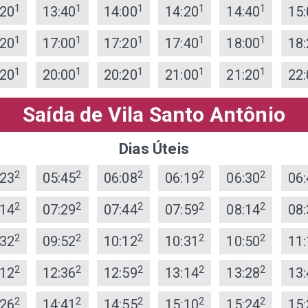
1
1
1
1
1
:20
13:40
14:00
14:20
14:40
15:
1
1
1
1
1
:20
17:00
17:20
17:40
18:00
18:
1
1
1
1
1
:20
20:00
20:20
21:00
21:20
22:
Saída de Vila Santo Antônio
Dias Úteis
2
2
2
2
2
:23
05:45
06:08
06:19
06:30
06:
2
2
2
2
2
:14
07:29
07:44
07:59
08:14
08:
2
2
2
2
2
:32
09:52
10:12
10:31
10:50
11:
2
2
2
2
2
:12
12:36
12:59
13:14
13:28
13:
2
2
2
2
2
:26
14:41
14:55
15:10
15:24
15: