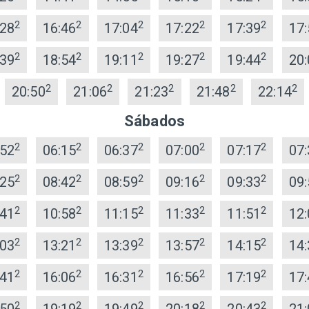
2
2
2
2
2
:28
16:46
17:04
17:22
17:39
17:
2
2
2
2
2
:39
18:54
19:11
19:27
19:44
20:
2
2
2
2
2
20:50
21:06
21:23
21:48
22:14
Sábados
2
2
2
2
2
:52
06:15
06:37
07:00
07:17
07:
2
2
2
2
2
:25
08:42
08:59
09:16
09:33
09:
2
2
2
2
2
:41
10:58
11:15
11:33
11:51
12:
2
2
2
2
2
:03
13:21
13:39
13:57
14:15
14:
2
2
2
2
2
:41
16:06
16:31
16:56
17:19
17:
2
2
2
2
2