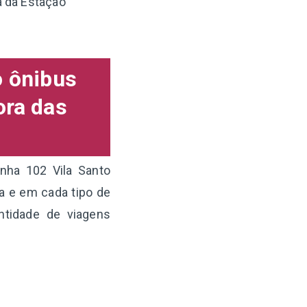
a da Estação
o ônibus
ora das
nha 102 Vila Santo
a e em cada tipo de
ntidade de viagens