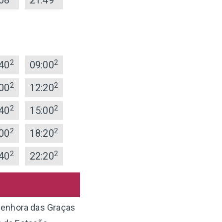
08
21:49
2
2
40
09:00
2
2
00
12:20
2
2
40
15:00
2
2
00
18:20
2
2
40
22:20
 Senhora das Graças