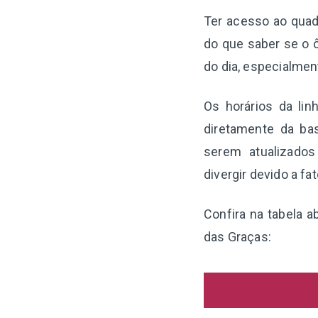
Ter acesso ao quadr
do que saber se o ô
do dia, especialme
Os horários da li
diretamente da ba
serem atualizado
divergir devido a f
Confira na tabela a
das Graças: