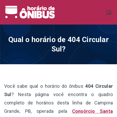
Pular
para
Horário de
Horários de Ônibus de todo o
o
Brasil
conteúdo
Ônibus BR
Qual o horário de 404 Circular
Sul?
Você sabe qual o horário do ônibus
404 Circular
Sul
? Nesta página você encontra o quadro
completo de horários desta linha de Campina
Grande, PB, operada pela
Consórcio Santa