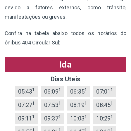
devido a fatores externos, como trânsito,
manifestações ou greves.
Confira na tabela abaixo todos os horários do
ônibus 404 Circular Sul:
Ida
Dias Uteis
1
1
1
1
05:43
06:09
06:35
07:01
1
1
1
1
07:27
07:53
08:19
08:45
1
1
1
1
09:11
09:37
10:03
10:29
1
1
1
1